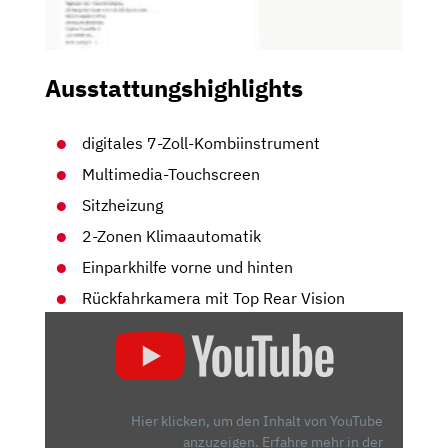
Ausstattungshighlights
digitales 7-Zoll-Kombiinstrument
Multimedia-Touchscreen
Sitzheizung
2-Zonen Klimaautomatik
Einparkhilfe vorne und hinten
Rückfahrkamera mit Top Rear Vision
„2022
CITROEN
C4
SHINE:
EINFACH
Hier klicken, um den Inhalt von YouTube
MAL
anzuzeigen.
Erfahre mehr in der