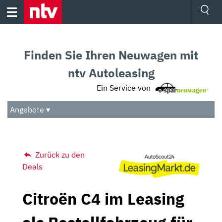
Skip
to
content
Ressorts
Sport
Finden Sie Ihren Neuwagen mit
Börse
Wetter
ntv Autoleasing
TV
Ein Service von
Video
Audio
Angebote ▾
Das Beste
Zurück zu den
Deals
Citroën C4 im Leasing