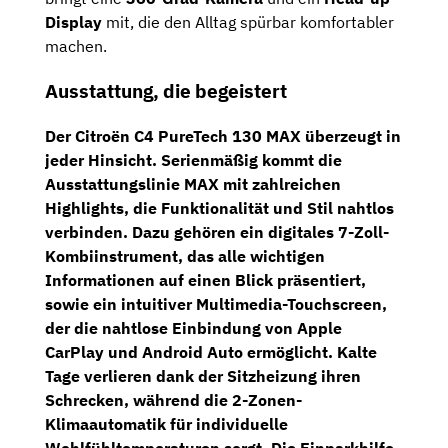
Display
mit, die den Alltag spürbar komfortabler
machen.
Ausstattung, die begeistert
Der
Citroën C4 PureTech 130 MAX
überzeugt in
jeder Hinsicht. Serienmäßig kommt die
Ausstattungslinie
MAX
mit zahlreichen
Highlights, die Funktionalität und Stil nahtlos
verbinden. Dazu gehören ein
digitales 7-Zoll-
Kombiinstrument
, das alle wichtigen
Informationen auf einen Blick präsentiert,
sowie ein intuitiver
Multimedia-Touchscreen
,
der die nahtlose Einbindung von Apple
CarPlay und Android Auto ermöglicht. Kalte
Tage verlieren dank der
Sitzheizung
ihren
Schrecken, während die
2-Zonen-
Klimaautomatik
für individuelle
Wohlfühltemperaturen sorgt. Die
Einparkhilfe