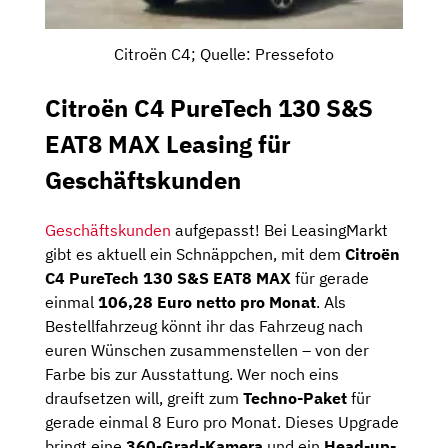
Citroën C4; Quelle: Pressefoto
Citroën C4 PureTech 130 S&S
EAT8 MAX Leasing für
Geschäftskunden
Geschäftskunden
aufgepasst! Bei LeasingMarkt
gibt es aktuell ein Schnäppchen, mit dem
Citroën
C4 PureTech 130 S&S EAT8 MAX
für gerade
einmal
106,28 Euro netto pro Monat
. Als
Bestellfahrzeug könnt ihr das Fahrzeug nach
euren Wünschen zusammenstellen – von der
Farbe bis zur Ausstattung. Wer noch eins
draufsetzen will, greift zum
Techno-Paket
für
gerade einmal 8 Euro pro Monat. Dieses Upgrade
bringt eine
360-Grad-Kamera
und ein
Head-up-