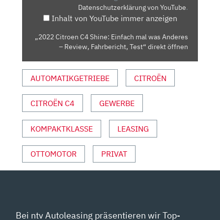
Datenschutzerklärung von YouTube
.
WAS
Inhalt von YouTube immer anzeigen
ANDERES
–
„2022 Citroen C4 Shine: Einfach mal was Anderes
REVIEW,
– Review, Fahrbericht, Test“ direkt öffnen
FAHRBERICHT,
TEST“
AUTOMATIKGETRIEBE
CITROËN
VON
YOUTUBE
ANZEIGEN
CITROËN C4
GEWERBE
KOMPAKTKLASSE
LEASING
OTTOMOTOR
PRIVAT
Bei ntv Autoleasing präsentieren wir Top-