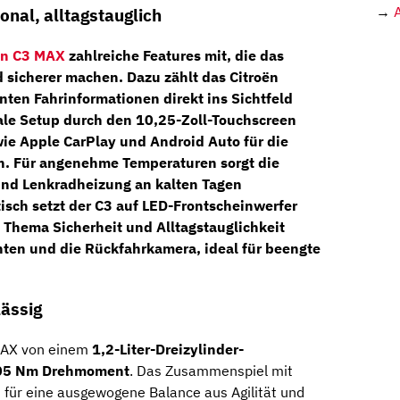
→
onal, alltagstauglich
ën C3 MAX
zahlreiche Features mit, die das
d sicherer machen. Dazu zählt das
Citroën
anten Fahrinformationen direkt ins Sichtfeld
itale Setup durch den
10,25-Zoll-Touchscreen
wie
Apple CarPlay
und
Android Auto
für die
n. Für angenehme Temperaturen sorgt die
 und Lenkradheizung
an kalten Tagen
isch setzt der C3 auf
LED-Frontscheinwerfer
 Thema Sicherheit und Alltagstauglichkeit
nten
und die
Rückfahrkamera
, ideal für beengte
lässig
 MAX von einem
1,2-Liter-Dreizylinder-
05 Nm Drehmoment
. Das Zusammenspiel mit
 für eine ausgewogene Balance aus Agilität und