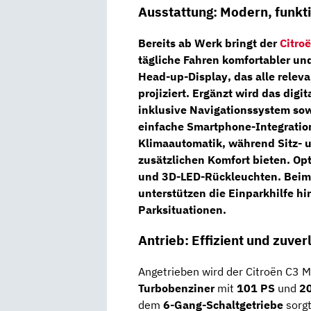
Ausstattung: Modern, funkti
Bereits ab Werk bringt der
Citro
tägliche Fahren komfortabler un
Head-up-Display
, das alle relev
projiziert. Ergänzt wird das dig
inklusive
Navigationssystem
so
einfache Smartphone-Integratio
Klimaautomatik
, während
Sitz-
zusätzlichen Komfort bieten. Opt
und
3D-LED-Rückleuchten
. Beim
unterstützen die
Einparkhilfe hi
Parksituationen.
Antrieb: Effizient und zuver
Angetrieben wird der Citroën C3
Turbobenziner
mit
101 PS
und
2
dem
6-Gang-Schaltgetriebe
sorgt