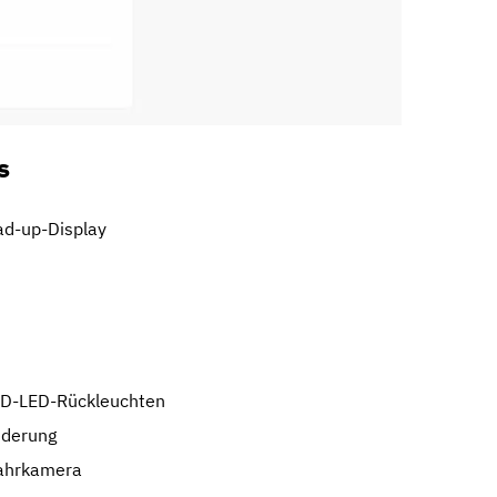
s
ad-up-Display
3D-LED-Rückleuchten
ederung
fahrkamera