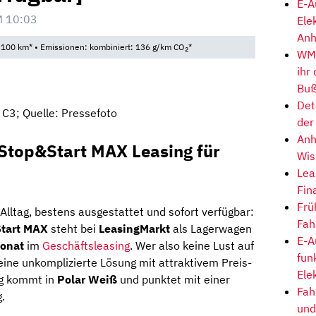
E-A
M 10:03
Ele
Anh
/100 km* • Emissionen: kombiniert: 136 g/km CO
*
2
WM-
ihr
Buß
Det
 C3; Quelle: Pressefoto
der
Anh
 Stop&Start MAX Leasing für
Wis
Lea
Fin
Frü
 Alltag, bestens ausgestattet und sofort verfügbar:
Fah
Start MAX
steht bei
LeasingMarkt
als Lagerwagen
E-A
Monat
im
Geschäftsleasing
. Wer also keine Lust auf
fun
 eine unkomplizierte Lösung mit attraktivem Preis-
Ele
ug kommt in
Polar Weiß
und punktet mit einer
Fah
.
und