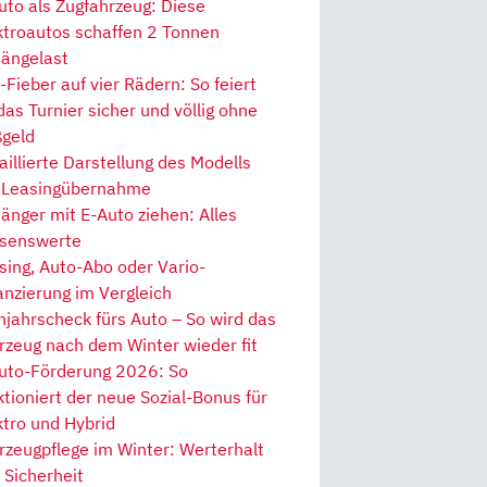
uto als Zugfahrzeug: Diese
ktroautos schaffen 2 Tonnen
ängelast
Fieber auf vier Rädern: So feiert
 das Turnier sicher und völlig ohne
geld
aillierte Darstellung des Modells
 Leasingübernahme
änger mit E-Auto ziehen: Alles
senswerte
sing, Auto-Abo oder Vario-
anzierung im Vergleich
hjahrscheck fürs Auto – So wird das
rzeug nach dem Winter wieder fit
uto-Förderung 2026: So
ktioniert der neue Sozial-Bonus für
ktro und Hybrid
rzeugpflege im Winter: Werterhalt
 Sicherheit