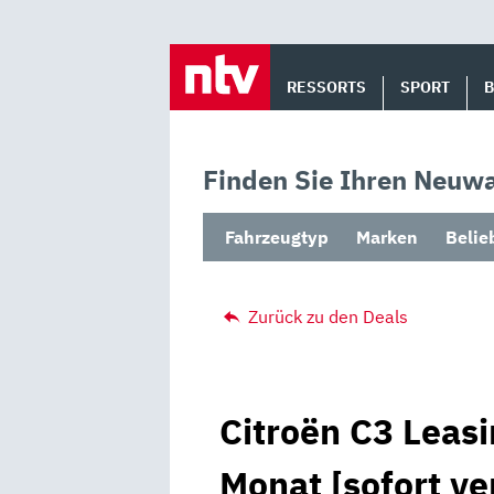
Skip
to
RESSORTS
SPORT
content
Finden Sie Ihren Neuwa
Fahrzeugtyp
Marken
Belie
Zurück zu den Deals
Citroën C3 Leasi
Monat [sofort ve