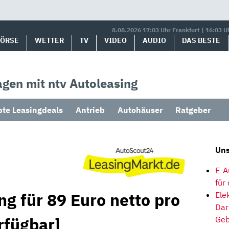
8.08.2026 17:03 Uhr Frankfurt | 16:03 U
BÖRSE
WETTER
TV
VIDEO
AUDIO
DAS BESTE
gen mit ntv Autoleasing
bte Leasingdeals
Antrieb
Autohäuser
Ratgeber
Uns
E-A
für
ng für 89 Euro netto pro
Ele
Dar
rfügbar]
Geb