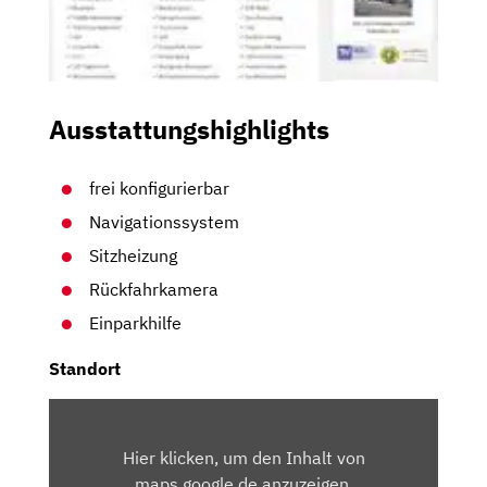
Ausstattungshighlights
frei konfigurierbar
Navigationssystem
Sitzheizung
Rückfahrkamera
Einparkhilfe
Standort
INHALT
VON
Hier klicken, um den Inhalt von
MAPS.GOOGLE.DE
maps.google.de anzuzeigen.