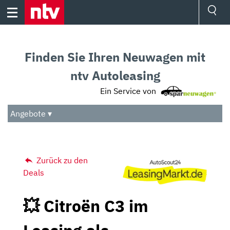
Skip
to
content
Ressorts
Sport
Finden Sie Ihren Neuwagen mit
Börse
Wetter
ntv Autoleasing
TV
Ein Service von
Video
Audio
Angebote ▾
Das Beste
Zurück zu den
Deals
💥 Citroën C3 im