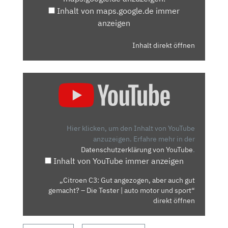
ANZEIGEN
Inhalt von maps.google.de immer
anzeigen
Inhalt direkt öffnen
„CITROEN
C3:
GUT
ANGEZOGEN,
ABER
Hier klicken, um den Inhalt von YouTube
AUCH
anzuzeigen.
Erfahre mehr in der
Datenschutzerklärung von YouTube
.
GUT
Inhalt von YouTube immer anzeigen
GEMACHT?
–
„Citroen C3: Gut angezogen, aber auch gut
DIE
gemacht? – Die Tester | auto motor und sport“
TESTER
direkt öffnen
|
AUTO