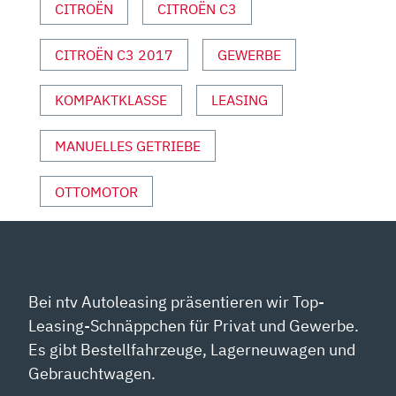
CITROËN
CITROËN C3
MOTOR
UND
CITROËN C3 2017
GEWERBE
SPORT“
VON
YOUTUBE
KOMPAKTKLASSE
LEASING
ANZEIGEN
MANUELLES GETRIEBE
OTTOMOTOR
Bei ntv Autoleasing präsentieren wir Top-
Leasing-Schnäppchen für Privat und Gewerbe.
Es gibt Bestellfahrzeuge, Lagerneuwagen und
Gebrauchtwagen.