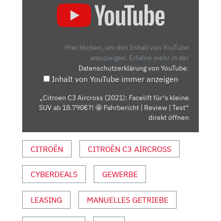
C3
AIRCROSS
(2021):
FACELIFT
Hier klicken, um den Inhalt von YouTube
FÜR‘S
anzuzeigen.
Erfahre mehr in der
Datenschutzerklärung von YouTube
.
KLEINE
Inhalt von YouTube immer anzeigen
SUV
AB
„Citroen C3 Aircross (2021): Facelift für‘s kleine
18.790€?!
SUV ab 18.790€?! 🤩 Fahrbericht | Review | Test“
🤩
direkt öffnen
FAHRBERICHT
|
CITROËN
CITROËN C3 AIRCROSS
REVIEW
|
CYBERDEALS
GEWERBE
TEST“
VON
YOUTUBE
LEASING
MANUELLES GETRIEBE
ANZEIGEN