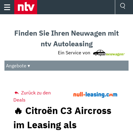
Skip
to
content
Ressorts
Sport
Finden Sie Ihren Neuwagen mit
Börse
Wetter
ntv Autoleasing
TV
Ein Service von
Video
Audio
Angebote ▾
Das Beste
Zurück zu den
Deals
🔥 Citroën C3 Aircross
im Leasing als