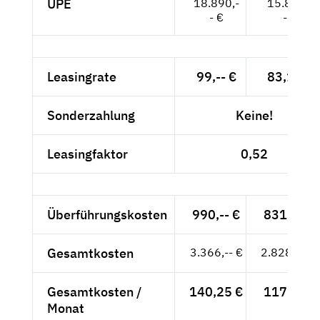
UPE
18.890,-
15.874,-
- €
- €
Leasingrate
99,-- €
83,19 €
Sonderzahlung
Keine!
Leasingfaktor
0,52
Überführungskosten
990,-- €
831,93 €
Gesamtkosten
3.366,-- €
2.828,57 €
Gesamtkosten /
140,25 €
117,86 €
Monat