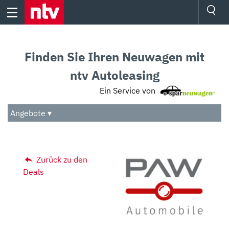
Skip
to
content
Ressorts
Sport
Finden Sie Ihren Neuwagen mit
Börse
Wetter
ntv Autoleasing
TV
Ein Service von
Video
Audio
Angebote ▾
Das Beste
Zurück zu den
Deals