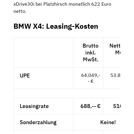
xDrive30i bei Platzhirsch monatlich 622 Euro
netto.
BMW X4: Leasing-Kosten
Brutto
Netto exk
inkl.
MwSt.
MwSt.
UPE
64.049,-
53.823,-- 
- €
Leasingrate
688,-- €
510,-- €
Sonderzahlung
Keine!