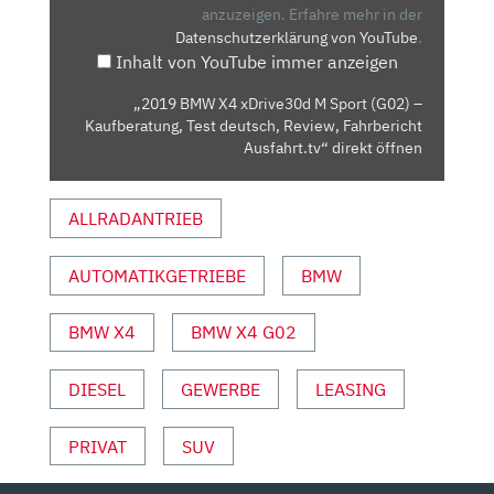
SPORT
anzuzeigen.
Erfahre mehr in der
Datenschutzerklärung von YouTube
.
(G02)
Inhalt von YouTube immer anzeigen
–
KAUFBERATUNG,
„2019 BMW X4 xDrive30d M Sport (G02) –
TEST
Kaufberatung, Test deutsch, Review, Fahrbericht
DEUTSCH,
Ausfahrt.tv“ direkt öffnen
REVIEW,
FAHRBERICHT
ALLRADANTRIEB
AUSFAHRT.TV“
VON
AUTOMATIKGETRIEBE
BMW
YOUTUBE
ANZEIGEN
BMW X4
BMW X4 G02
DIESEL
GEWERBE
LEASING
PRIVAT
SUV