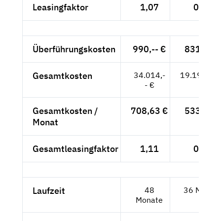
Leasingfaktor
1,07
0,95
Überführungskosten
990,-- €
831,93 
Gesamtkosten
34.014,-
19.191,93
- €
Gesamtkosten /
708,63 €
533,11 
Monat
Gesamtleasingfaktor
1,11
0,99
Laufzeit
48
36 Monat
Monate