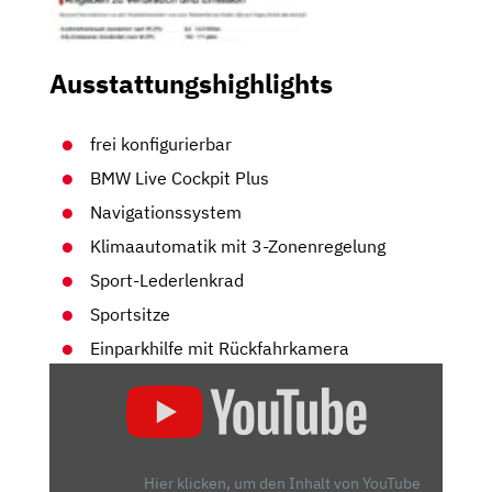
Ausstattungshighlights
frei konfigurierbar
BMW Live Cockpit Plus
Navigationssystem
Klimaautomatik mit 3-Zonenregelung
Sport-Lederlenkrad
Sportsitze
Einparkhilfe mit Rückfahrkamera
„2019
BMW
X4
XDRIVE30D
M
Hier klicken, um den Inhalt von YouTube