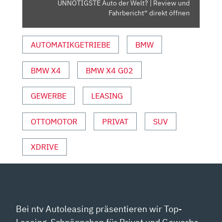
BESTE
UNNÖTIGSTE Auto der Welt? | Review und
UNNÖTIGSTE
Fahrbericht“ direkt öffnen
AUTO
DER
AUTOMATIKGETRIEBE
BMW
WELT?
|
BMW X4
BMW X4 G02
REVIEW
UND
FAHRBERICHT“
GEWERBE
LEASING
VON
YOUTUBE
OTTOMOTOR
PRIVAT
SUV
ANZEIGEN
XDRIVE
Bei ntv Autoleasing präsentieren wir Top-