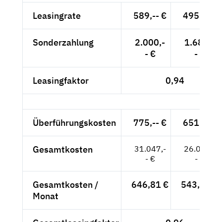
Leasingrate
589,-- €
495,-- €
Sonderzahlung
2.000,-
1.681,-
- €
- €
Leasingfaktor
0,94
Überführungskosten
775,-- €
651,-- €
Gesamtkosten
31.047,-
26.092,-
- €
- €
Gesamtkosten /
646,81 €
543,58 €
Monat