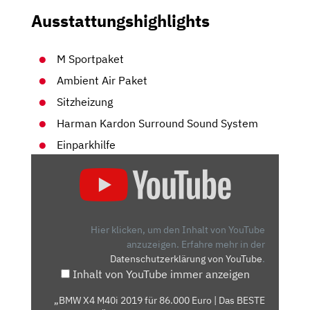
Ausstattungshighlights
M Sportpaket
Ambient Air Paket
Sitzheizung
Harman Kardon Surround Sound System
Einparkhilfe
„BMW
X4
M40I
2019
FÜR
Hier klicken, um den Inhalt von YouTube
86.000
anzuzeigen.
Erfahre mehr in der
Datenschutzerklärung von YouTube
.
EURO
Inhalt von YouTube immer anzeigen
|
DAS
„BMW X4 M40i 2019 für 86.000 Euro | Das BESTE