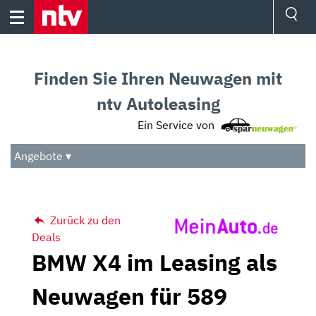
Skip
to
content
Ressorts
Sport
Finden Sie Ihren Neuwagen mit
Börse
Wetter
ntv Autoleasing
TV
Ein Service von
Video
Audio
Angebote ▾
Das Beste
Zurück zu den
Deals
BMW X4 im Leasing als
Neuwagen für 589