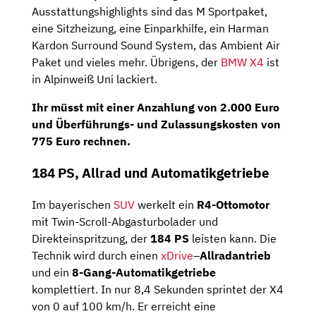
Ausstattungshighlights sind das M Sportpaket,
eine Sitzheizung, eine Einparkhilfe, ein Harman
Kardon Surround Sound System, das Ambient Air
Paket und vieles mehr. Übrigens, der
BMW X4
ist
in Alpinweiß Uni lackiert.
Ihr müsst mit einer
Anzahlung
von
2.000 Euro
und Überführungs- und Zulassungskosten von
775 Euro rechnen.
184 PS, Allrad und Automatikgetriebe
Im bayerischen
SUV
werkelt ein
R4-Ottomotor
mit Twin-Scroll-Abgas­turbo­lader⁠ und
Direkteinspritzung, der
184 PS
leisten kann. Die
Technik wird durch einen
xDrive
–
Allradantrieb
und ein
8-Gang-Automatikgetriebe
komplettiert. In nur 8,4 Sekunden sprintet der X4
von 0 auf 100 km/h. Er erreicht eine