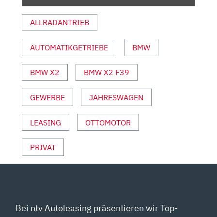
–
AUTOPHORIE“
ALLRADANTRIEB
VON
YOUTUBE
AUTOMATIKGETRIEBE
BMW
ANZEIGEN
BMW X2
BMW X2 F39
GEWERBE
JAHRESWAGEN
LEASING
OTTOMOTOR
PRIVAT
Bei ntv Autoleasing präsentieren wir Top-