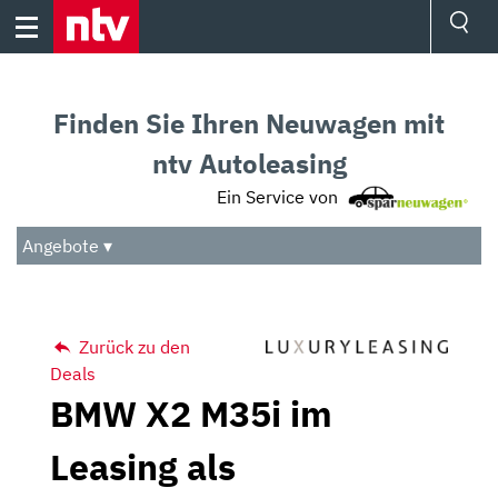
Skip
to
content
Ressorts
Sport
Finden Sie Ihren Neuwagen mit
Börse
Wetter
ntv Autoleasing
TV
Ein Service von
Video
Audio
Angebote ▾
Das Beste
Zurück zu den
Deals
BMW X2 M35i im
Leasing als