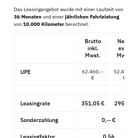
Das Leasingangebot wurde mit einer Laufzeit von
36 Monaten
und einer
jährlichen Fahrleistung
von
10.000 Kilometer
berechnet.
Brutto
Netto
inkl.
exkl.
Mwst.
Mwst.
UPE
62.460,--
52.487,--
€
€
Leasingrate
351,05 €
295,-- €
Sonderzahlung
0,-- €
Leasingfaktor
0,56