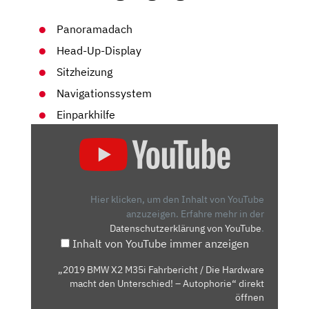
Panoramadach
Head-Up-Display
Sitzheizung
Navigationssystem
Einparkhilfe
„2019
BMW
X2
M35I
FAHRBERICHT
Hier klicken, um den Inhalt von YouTube
/
anzuzeigen.
Erfahre mehr in der
Datenschutzerklärung von YouTube
.
DIE
Inhalt von YouTube immer anzeigen
HARDWARE
MACHT
„2019 BMW X2 M35i Fahrbericht / Die Hardware
DEN
macht den Unterschied! – Autophorie“ direkt
UNTERSCHIED!
öffnen