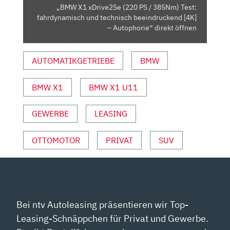
FAHRDYNAMISCH
„BMW X1 xDrive25e (220 PS / 385Nm) Test:
UND
fahrdynamisch und technisch beeindruckend [4K]
TECHNISCH
– Autophorie“ direkt öffnen
BEEINDRUCKEND
[4K]
AUTOMATIKGETRIEBE
BMW
–
AUTOPHORIE“
BMW X1
BMW X1 U11
VON
YOUTUBE
ANZEIGEN
GEWERBE
LEASING
OTTOMOTOR
PRIVAT
SUV
Bei ntv Autoleasing präsentieren wir Top-
Leasing-Schnäppchen für Privat und Gewerbe.