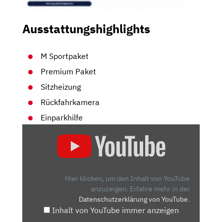
Ausstattungshighlights
M Sportpaket
Premium Paket
Sitzheizung
Rückfahrkamera
Einparkhilfe
„BMW
X1
XDRIVE25E
(220
PS
Hier klicken, um den Inhalt von YouTube
/
anzuzeigen.
Erfahre mehr in der
Datenschutzerklärung von YouTube
.
385NM)
Inhalt von YouTube immer anzeigen
TEST: