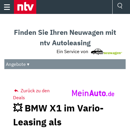
Skip
to
content
Ressorts
Sport
Finden Sie Ihren Neuwagen mit
Börse
Wetter
ntv Autoleasing
TV
Ein Service von
Video
Audio
Angebote ▾
Das Beste
Zurück zu den
Deals
💥 BMW X1 im Vario-
Leasing als