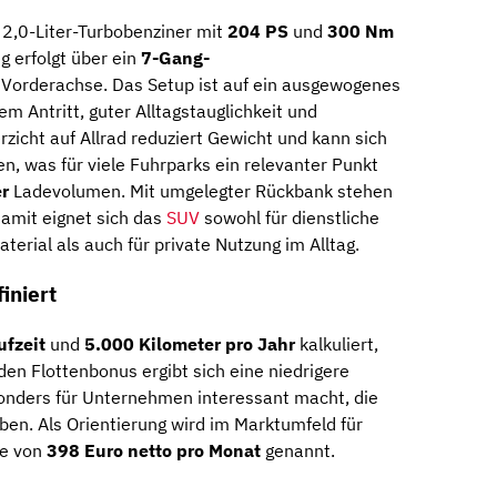
 2,0-Liter-Turbobenziner mit
204 PS
und
300 Nm
g erfolgt über ein
7-Gang-
 Vorderachse. Das Setup ist auf ein ausgewogenes
em Antritt, guter Alltagstauglichkeit und
zicht auf Allrad reduziert Gewicht und kann sich
n, was für viele Fuhrparks ein relevanter Punkt
er
Ladevolumen. Mit umgelegter Rückbank stehen
amit eignet sich das
SUV
sowohl für dienstliche
erial als auch für private Nutzung im Alltag.
iniert
ufzeit
und
5.000 Kilometer pro Jahr
kalkuliert,
en Flottenbonus ergibt sich eine niedrigere
nders für Unternehmen interessant macht, die
en. Als Orientierung wird im Marktumfeld für
te von
398 Euro netto pro Monat
genannt.