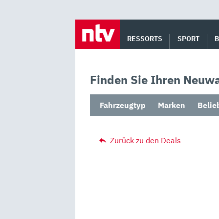
Skip
to
RESSORTS
SPORT
content
Finden Sie Ihren Neuwa
Fahrzeugtyp
Marken
Belie
Zurück zu den Deals