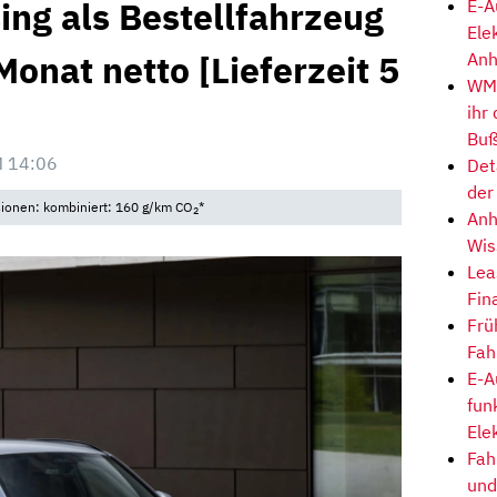
ng als Bestellfahrzeug
E-A
Ele
Monat netto [Lieferzeit 5
Anh
WM-
ihr
Buß
M 14:06
Det
der
sionen: kombiniert: 160 g/km CO
*
2
Anh
Wis
Lea
Fin
Frü
Fah
E-A
fun
Ele
Fah
und