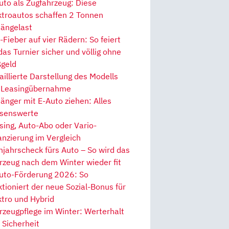
uto als Zugfahrzeug: Diese
ktroautos schaffen 2 Tonnen
ängelast
Fieber auf vier Rädern: So feiert
 das Turnier sicher und völlig ohne
geld
aillierte Darstellung des Modells
 Leasingübernahme
änger mit E-Auto ziehen: Alles
senswerte
sing, Auto-Abo oder Vario-
anzierung im Vergleich
hjahrscheck fürs Auto – So wird das
rzeug nach dem Winter wieder fit
uto-Förderung 2026: So
ktioniert der neue Sozial-Bonus für
ktro und Hybrid
rzeugpflege im Winter: Werterhalt
 Sicherheit