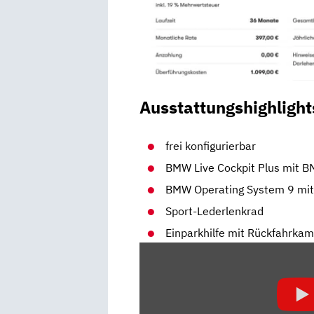
Ausstattungshighlight
frei konfigurierbar
BMW Live Cockpit Plus mit B
BMW Operating System 9 mit
Sport-Lederlenkrad
Einparkhilfe mit Rückfahrka
„BMW
X1
(2022):
DIE