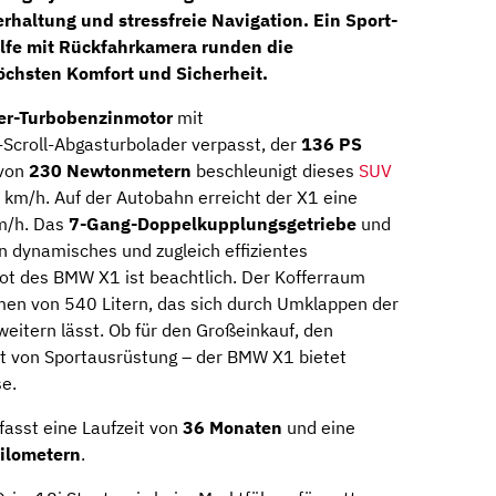
erhaltung und stressfreie Navigation. Ein
Sport-
lfe mit
Rückfahrkamera
runden die
öchsten Komfort und Sicherheit.
der-Turbobenzinmotor
mit
-Scroll-Abgasturbolader verpasst, der
136 PS
 von
230 Newtonmetern
beschleunigt dieses
SUV
 km/h. Auf der Autobahn erreicht der X1 eine
m/h. Das
7-Gang-Doppelkupplungsgetriebe
und
n dynamisches und zugleich effizientes
ot des BMW X1 ist beachtlich. Der Kofferraum
men von 540 Litern, das sich durch Umklappen der
rweitern lässt. Ob für den Großeinkauf, den
rt von Sportausrüstung – der BMW X1 bietet
e.
asst eine Laufzeit von
36 Monaten
und eine
ilometern
.