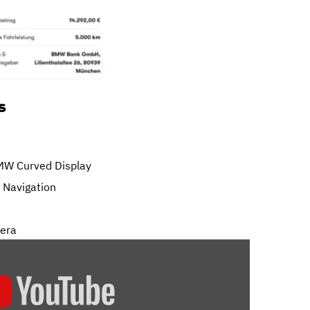
s
MW Curved Display
 Navigation
mera