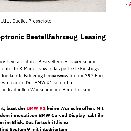
→
U11; Quelle: Pressefoto
ptronic Bestellfahrzeug-Leasing
c
ist ein absoluter Bestseller des bayerischen
eliebteste X-Modell sowie das perfekte Einstiegs-
indruckende Fahrzeug bei
carwow
für nur 397 Euro
 Beste daran: Der BMW X1 kommt als
en individuellen Wünschen und Bedürfnissen
t, lässt der
BMW X1
keine Wünsche offen. Mit
dem innovativen
BMW Curved Display
habt ihr
n im Blick. Das fortschrittliche
ing System 9
mit integriertem