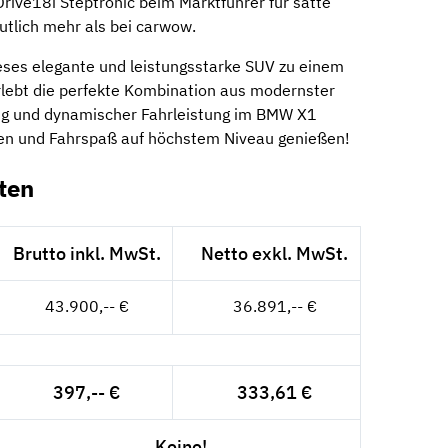
ive18i Steptronic beim Marktführer für satte
utlich mehr als bei carwow.
ieses elegante und leistungsstarke SUV zu einem
rlebt die perfekte Kombination aus modernster
ung und dynamischer Fahrleistung im BMW X1
ifen und Fahrspaß auf höchstem Niveau genießen!
ten
Brutto inkl. MwSt.
Netto exkl. MwSt.
43.900,-- €
36.891,-- €
397,-- €
333,61 €
Keine!