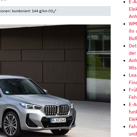
E-A
Ele
sionen: kombiniert: 144 g/km CO
*
2
Anh
WM-
ihr
Buß
Det
der
Anh
Wis
Lea
Fin
Frü
Fah
E-A
fun
Ele
Fah
und