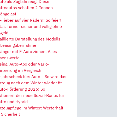
uto als Zugfahrzeug: Diese
ktroautos schaffen 2 Tonnen
ängelast
Fieber auf vier Rädern: So feiert
 das Turnier sicher und völlig ohne
geld
aillierte Darstellung des Modells
 Leasingübernahme
änger mit E-Auto ziehen: Alles
senswerte
sing, Auto-Abo oder Vario-
anzierung im Vergleich
hjahrscheck fürs Auto – So wird das
rzeug nach dem Winter wieder fit
uto-Förderung 2026: So
ktioniert der neue Sozial-Bonus für
ktro und Hybrid
rzeugpflege im Winter: Werterhalt
 Sicherheit