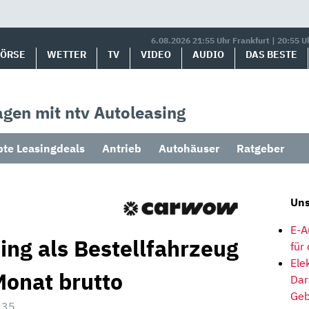
6.08.2026 21:55 Uhr Frankfurt | 20:55 U
BÖRSE
WETTER
TV
VIDEO
AUDIO
DAS BESTE
gen mit ntv Autoleasing
bte Leasingdeals
Antrieb
Autohäuser
Ratgeber
Uns
E-A
ng als Bestellfahrzeug
für
Ele
Monat brutto
Dar
Geb
:35