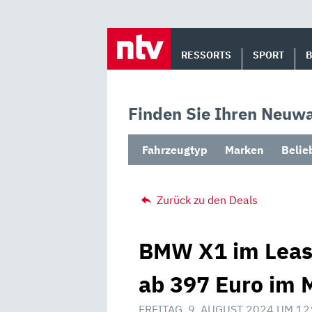
Skip
to
RESSORTS
SPORT
content
Finden Sie Ihren Neuwa
Fahrzeugtyp
Marken
Belie
Zurück zu den Deals
BMW X1 im Leasi
ab 397 Euro im 
FREITAG, 9. AUGUST 2024 UM 12