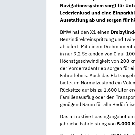
Navigationssystem
sorgt für Unt
Lederlenkrad
und eine Einparkhi
Ausstattung ab und sorgen für h
BMW hat den X1 einen
Dreizylin
Benzindirekteinspritzung und Twin
abliefert. Mit einem Drehmoment
in nur 9,2 Sekunden von 0 auf 100
Höchstgeschwindigkeit von 208 k
der Vorderradantrieb sorgen für ei
Fahrerlebnis. Auch das Platzangeb
bietet im Normalzustand ein Volu
Rücksitze auf bis zu 1.600 Liter e
Familienausflug oder den Transpo
genügend Raum für alle Bedürfniss
Das attraktive Leasingangebot umf
jährliche Fahrleistung von
5.000 K