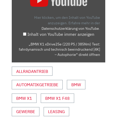
XDRIVE25E
(220
PS
Hier klicken, um den Inhalt von YouTube
/
anzuzeigen.
Erfahre mehr in der
Datenschutzerklärung von YouTube
.
385NM)
Inhalt von YouTube immer anzeigen
TEST:
FAHRDYNAMISCH
„BMW X1 xDrive25e (220 PS / 385Nm) Test:
UND
fahrdynamisch und technisch beeindruckend [4K]
TECHNISCH
– Autophorie“ direkt öffnen
BEEINDRUCKEND
[4K]
ALLRADANTRIEB
–
AUTOPHORIE“
AUTOMATIKGETRIEBE
BMW
VON
YOUTUBE
ANZEIGEN
BMW X1
BMW X1 F48
GEWERBE
LEASING