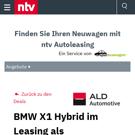
Skip
to
content
Ressorts
Sport
Finden Sie Ihren Neuwagen mit
Börse
Wetter
ntv Autoleasing
TV
Ein Service von
Video
Audio
Angebote ▾
Das Beste
Zurück zu den
Deals
BMW X1 Hybrid im
Leasing als