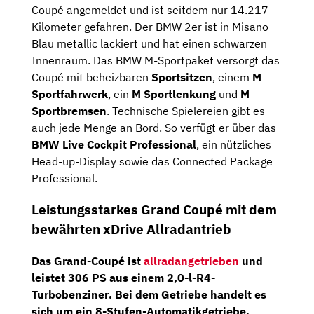
Coupé angemeldet und ist seitdem nur 14.217
Kilometer gefahren. Der BMW 2er ist in Misano
Blau metallic lackiert und hat einen schwarzen
Innenraum. Das BMW M-Sportpaket versorgt das
Coupé mit beheizbaren
Sportsitzen
, einem
M
Sportfahrwerk
, ein
M Sportlenkung
und
M
Sportbremsen
. Technische Spielereien gibt es
auch jede Menge an Bord. So verfügt er über das
BMW Live Cockpit Professional
, ein nützliches
Head-up-Display sowie das Connected Package
Professional.
Leistungsstarkes Grand Coupé mit dem
bewährten xDrive Allradantrieb
Das Grand-Coupé ist
allradangetrieben
und
leistet
306
PS aus einem
2,0-l-R4-
Turbobenziner
. Bei dem Getriebe handelt es
sich um ein
8-Stufen-Automatikgetriebe
,