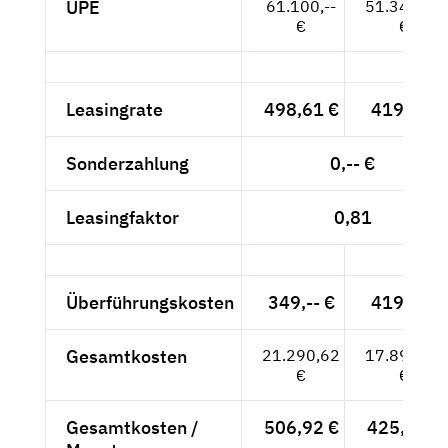
UPE
61.100,--
51.344,54
€
€
Leasingrate
498,61 €
419,-- €
Sonderzahlung
0,-- €
Leasingfaktor
0,81
Überführungskosten
349,-- €
419,-- €
Gesamtkosten
21.290,62
17.891,28
€
€
Gesamtkosten /
506,92 €
425,98 €