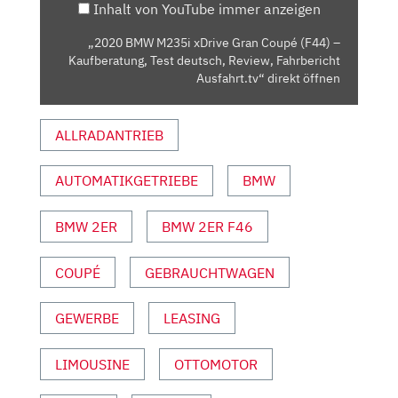
Inhalt von YouTube immer anzeigen
–
KAUFBERATUNG,
„2020 BMW M235i xDrive Gran Coupé (F44) –
TEST
Kaufberatung, Test deutsch, Review, Fahrbericht
DEUTSCH,
Ausfahrt.tv“ direkt öffnen
REVIEW,
FAHRBERICHT
ALLRADANTRIEB
AUSFAHRT.TV“
VON
AUTOMATIKGETRIEBE
BMW
YOUTUBE
ANZEIGEN
BMW 2ER
BMW 2ER F46
COUPÉ
GEBRAUCHTWAGEN
GEWERBE
LEASING
LIMOUSINE
OTTOMOTOR