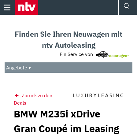
Skip
to
content
Ressorts
Sport
Finden Sie Ihren Neuwagen mit
Börse
Wetter
ntv Autoleasing
TV
Ein Service von
Video
Audio
Angebote ▾
Das Beste
Zurück zu den
Deals
BMW M235i xDrive
Gran Coupé im Leasing