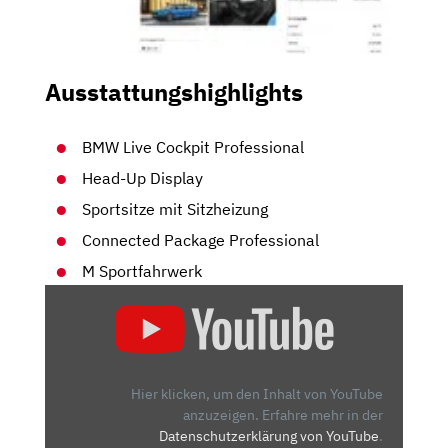
Ausstattungshighlights
BMW Live Cockpit Professional
Head-Up Display
Sportsitze mit Sitzheizung
Connected Package Professional
M Sportfahrwerk
„2020
BMW
M235I
XDRIVE
GRAN
Hier klicken, um den Inhalt von YouTube
COUPÉ
anzuzeigen.
Erfahre mehr in der
Datenschutzerklärung von YouTube
.
(F44)