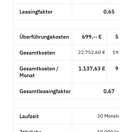
Leasingfaktor
0,65
Überführungskosten
699,-- €
587,39
Gesamtkosten
22.752,60 €
19.119,
Gesamtkosten /
1.137,63 €
955,99
Monat
Gesamtleasingfaktor
0,67
Laufzeit
20 Monate
10.000 km