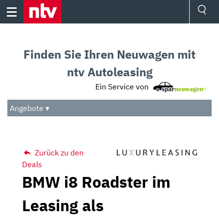
Skip
to
content
Ressorts
Sport
Finden Sie Ihren Neuwagen mit
Börse
Wetter
ntv Autoleasing
TV
Ein Service von
Video
Audio
Angebote ▾
Das Beste
Zurück zu den
Deals
BMW i8 Roadster im
Leasing als