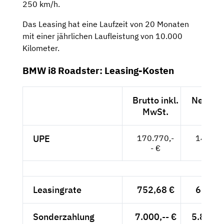
250 km/h.
Das Leasing hat eine Laufzeit von 20 Monaten
mit einer jährlichen Laufleistung von 10.000
Kilometer.
BMW i8 Roadster: Leasing-Kosten
Brutto inkl.
Netto e
MwSt.
MwSt
UPE
170.770,-
143.50
- €
- €
Leasingrate
752,68 €
632,50
Sonderzahlung
7.000,-- €
5.882,3