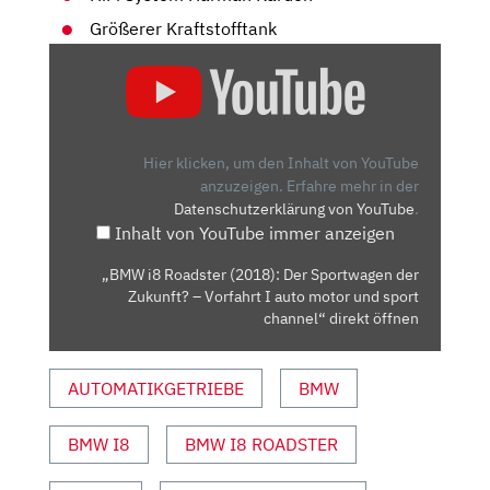
Größerer Kraftstofftank
„BMW
I8
ROADSTER
(2018):
DER
Hier klicken, um den Inhalt von YouTube
SPORTWAGEN
anzuzeigen.
Erfahre mehr in der
Datenschutzerklärung von YouTube
.
DER
Inhalt von YouTube immer anzeigen
ZUKUNFT?
–
„BMW i8 Roadster (2018): Der Sportwagen der
VORFAHRT
Zukunft? – Vorfahrt I auto motor und sport
I
channel“ direkt öffnen
AUTO
MOTOR
AUTOMATIKGETRIEBE
BMW
UND
SPORT
BMW I8
BMW I8 ROADSTER
CHANNEL“
VON