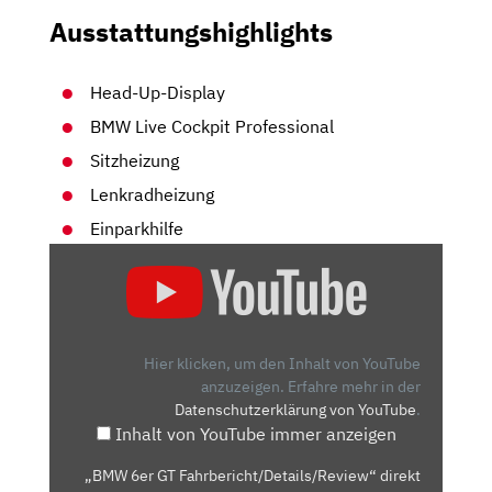
Ausstattungshighlights
Head-Up-Display
BMW Live Cockpit Professional
Sitzheizung
Lenkradheizung
Einparkhilfe
„BMW
6ER
GT
FAHRBERICHT/DETAILS/REVIEW“
VON
Hier klicken, um den Inhalt von YouTube
YOUTUBE
anzuzeigen.
Erfahre mehr in der
Datenschutzerklärung von YouTube
.
ANZEIGEN
Inhalt von YouTube immer anzeigen
„BMW 6er GT Fahrbericht/Details/Review“ direkt