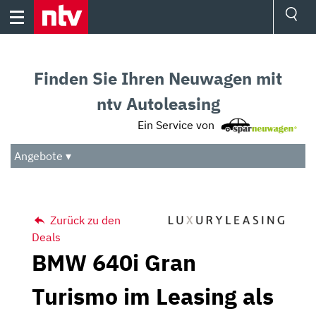
Skip
to
content
Ressorts
Sport
Finden Sie Ihren Neuwagen mit
Börse
Wetter
ntv Autoleasing
TV
Ein Service von
Video
Audio
Angebote ▾
Das Beste
Zurück zu den
Deals
BMW 640i Gran
Turismo im Leasing als