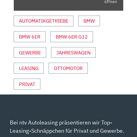
öffnen
AUTOMATIKGETRIEBE
BMW
BMW 6ER
BMW 6ER G32
GEWERBE
JAHRESWAGEN
LEASING
OTTOMOTOR
PRIVAT
Bei ntv Autoleasing präsentieren wir Top-
Leasing-Schnäppchen für Privat und Gewerbe.