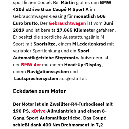
sportlichen Coupé. Bei
Märtin
gibt es den
BMW
420d xDrive Gran Coupé M Sport A
im
Gebrauchtwagen-Leasing für
monatlich 506
Euro brutto
. Der
Gebrauchtwagen
ist vom
Juni
2019
und ist bereits
17.865 Kilometer
gefahren.
Er besitzt die sportliche Ausstattungslinie M
Sport mit
Sportsitze,
einem
M Lederlenkrad
mit
variabler Sportlenkung und ein
Sport-
Automatikgetriebe Steptronic.
Außerdem ist
der
BMW 4er
mit einem
Head-Up-Display
,
einem
Navigationssystem
und
Lautsprechersystem
ausgestattet.
Eckdaten zum Motor
Der Motor ist ein
Zweiliter-R4-Turbodiesel
mit
190 PS,
xDrive
-Allradantrieb
und einem
8-
Gang-Sport-Automatik­getriebe
. Das Coupé
schießt dank 400 Nm Drehmoment in 7,2