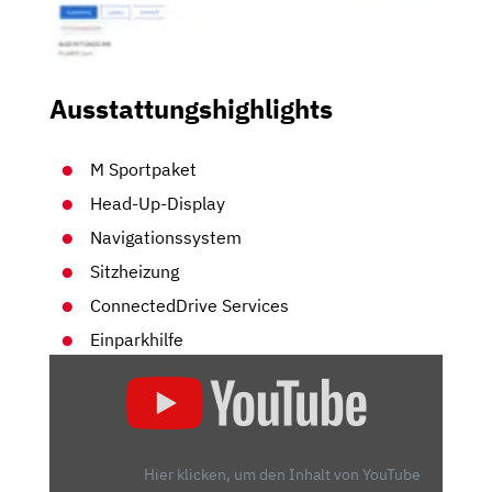
Ausstattungshighlights
M Sportpaket
Head-Up-Display
Navigationssystem
Sitzheizung
ConnectedDrive Services
Einparkhilfe
„BMW
4ER
GRAN
COUPÉ
–
Hier klicken, um den Inhalt von YouTube