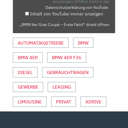
ERSTE
anzuzeigen.
Erfahre mehr in der
Datenschutzerklärung von YouTube
.
FAHRT“
Inhalt von YouTube immer anzeigen
VON
YOUTUBE
„BMW 4er Gran Coupé – Erste Fahrt“ direkt öffnen
ANZEIGEN
AUTOMATIKGETRIEBE
BMW
BMW 4ER
BMW 4ER F36
DIESEL
GEBRAUCHTWAGEN
GEWERBE
LEASING
LIMOUSINE
PRIVAT
XDRIVE