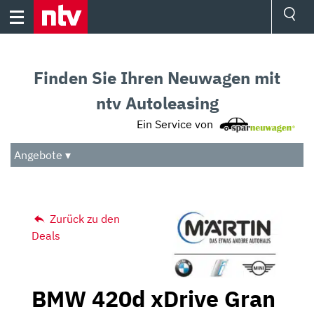
Skip
to
content
Ressorts
Sport
Finden Sie Ihren Neuwagen mit
Börse
Wetter
ntv Autoleasing
TV
Ein Service von
Video
Audio
Angebote ▾
Das Beste
Zurück zu den
Deals
BMW 420d xDrive Gran