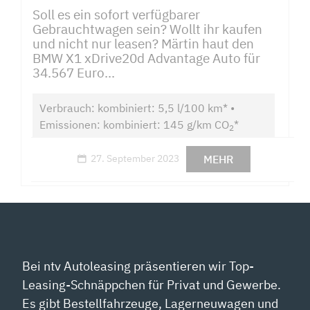
Soll es ein sofort verfügbarer
Gebrauchtwagen sein? Wollt ihr kaufen
und nicht nur leasen? Märtin haut den
BMW X1 xDrive20d Advantage Auto für
34.567 Euro...
Verbrauch: kombiniert: 5,5 l/100 km* •
Emissionen: kombiniert: 145 g/km CO
*
2
MEHR
27. September 2023
Bei ntv Autoleasing präsentieren wir Top-
Leasing-Schnäppchen für Privat und Gewerbe.
Es gibt Bestellfahrzeuge, Lagerneuwagen und