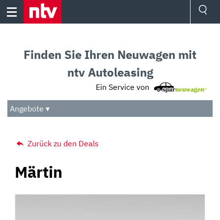
Skip
to
content
Ressorts
Sport
Finden Sie Ihren Neuwagen mit
Börse
Wetter
ntv Autoleasing
TV
Ein Service von
Video
Audio
Angebote ▾
Das Beste
Zurück zu den Deals
Märtin