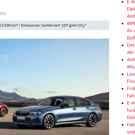
E-A
Ele
:04
Anh
WM-
 l/100 km* • Emissionen: kombiniert: 157 g/km CO
*
2
ihr
Buß
Det
der
Anh
Wis
Lea
Fin
Frü
Fah
E-A
fun
Ele
Fah
und