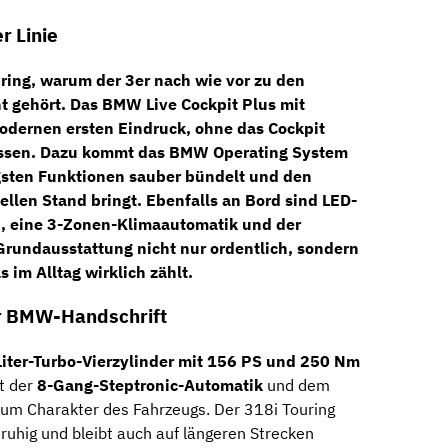
r Linie
ring, warum der 3er nach wie vor zu den
t gehört. Das
BMW Live Cockpit Plus mit
modernen ersten Eindruck, ohne das Cockpit
lassen. Dazu kommt das
BMW Operating System
igsten Funktionen sauber bündelt und den
ellen Stand bringt. Ebenfalls an Bord sind
LED-
n
, eine
3-Zonen-Klimaautomatik
und der
 Grundausstattung nicht nur ordentlich, sondern
 im Alltag wirklich zählt.
er BMW-Handschrift
Liter-Turbo-Vierzylinder mit 156 PS und 250 Nm
t der
8-Gang-Steptronic-Automatik
und dem
um Charakter des Fahrzeugs. Der 318i Touring
uhig und bleibt auch auf längeren Strecken