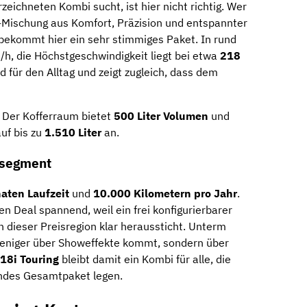
zeichneten Kombi sucht, ist hier nicht richtig. Wer
Mischung aus Komfort, Präzision und entspannter
 bekommt hier ein sehr stimmiges Paket. In rund
h, die Höchstgeschwindigkeit liegt bei etwa
218
d für den Alltag und zeigt zugleich, dass dem
 Der Kofferraum bietet
500 Liter Volumen
und
uf bis zu
1.510 Liter
an.
msegment
aten Laufzeit
und
10.000 Kilometern pro Jahr
.
 Deal spannend, weil ein frei konfigurierbarer
ieser Preisregion klar heraussticht. Unterm
 weniger über Showeffekte kommt, sondern über
18i Touring
bleibt damit ein Kombi für alle, die
rundes Gesamtpaket legen.