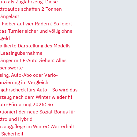
uto als Zugfahrzeug: Diese
ktroautos schaffen 2 Tonnen
ängelast
Fieber auf vier Rädern: So feiert
 das Turnier sicher und völlig ohne
geld
aillierte Darstellung des Modells
 Leasingübernahme
änger mit E-Auto ziehen: Alles
senswerte
sing, Auto-Abo oder Vario-
anzierung im Vergleich
hjahrscheck fürs Auto – So wird das
rzeug nach dem Winter wieder fit
uto-Förderung 2026: So
ktioniert der neue Sozial-Bonus für
ktro und Hybrid
rzeugpflege im Winter: Werterhalt
 Sicherheit