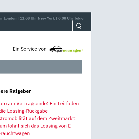
hr London | 11:08 Uhr New York | 0:08 Uhr Tokio
Ein Service von
ere Ratgeber
uto am Vertragsende: Ein Leitfaden
 die Leasing-Rückgabe
ktromobilität auf dem Zweitmarkt:
um lohnt sich das Leasing von E-
rauchtwagen