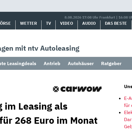
8.08.2026 17:08 Uhr Frankfurt | 16:08 U
BÖRSE
WETTER
TV
VIDEO
AUDIO
DAS BESTE
gen mit ntv Autoleasing
bte Leasingdeals
Antrieb
Autohäuser
Ratgeber
Uns
E-A
 im Leasing als
für
Ele
 für 268 Euro im Monat
Dar
Geb