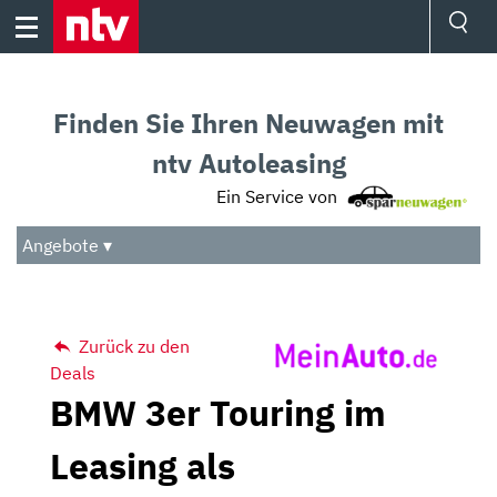
Skip
to
content
Ressorts
Sport
Finden Sie Ihren Neuwagen mit
Börse
Wetter
ntv Autoleasing
TV
Ein Service von
Video
Audio
Angebote ▾
Das Beste
Zurück zu den
Deals
BMW 3er Touring im
Leasing als