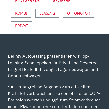
MOTOR
BMW 3ER G20
GEWERBE
UND
SPORT“
KOMBI
LEASING
OTTOMOTOR
VON
YOUTUBE
PRIVAT
ANZEIGEN
Bei ntv Autoleasing präsentieren wir Top-
Leasing-Schnäppchen für Privat und Gewerbe.
Es gibt Bestellfahrzeuge, Lagerneuwagen und
Gebrauchtwagen.
* = Umfangreiche Angaben zum offiziellen
Kraftstoffverbrauch und zu den offiziellen CO2-
Emissionswerten und ggf. zum Stromverbrauch
neuer Pkw können Sie dem Leitfaden über den