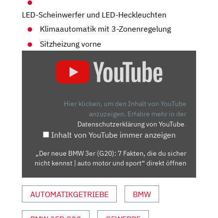
LED-Scheinwerfer und LED-Heckleuchten
Klimaautomatik mit 3-Zonenregelung
Sitzheizung vorne
„DER
NEUE
BMW
3ER
(G20):
Hier klicken, um den Inhalt von YouTube
7
anzuzeigen.
Erfahre mehr in der
Datenschutzerklärung von YouTube
.
FAKTEN,
Inhalt von YouTube immer anzeigen
DIE
DU
„Der neue BMW 3er (G20): 7 Fakten, die du sicher
SICHER
nicht kennst | auto motor und sport“ direkt öffnen
NICHT
KENNST
AUTOMATIKGETRIEBE
BMW
|
AUTO