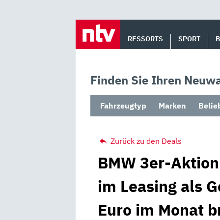
Skip
to
RESSORTS
SPORT
content
Finden Sie Ihren Neuwa
Fahrzeugtyp
Marken
Belie
Zurück zu den Deals
BMW 3er-Aktion
im Leasing als 
Euro im Monat b