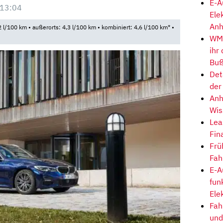
E-A
 13:04
Ele
Anh
l/100 km • außerorts: 4,3 l/100 km • kombiniert: 4,6 l/100 km* •
WM-
ihr
Buß
Det
der
Anh
Wis
Lea
Fin
Frü
Fah
E-A
fun
Ele
Fah
und