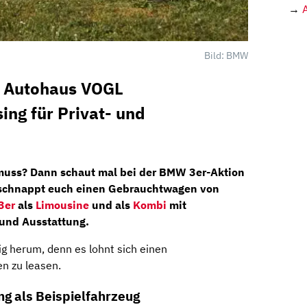
→
Bild: BMW
 Autohaus VOGL
ng für Privat- und
muss? Dann schaut mal bei der
BMW 3er-Aktion
 schnappt euch einen Gebrauchtwagen von
3er
als
Limousine
und als
Kombi
mit
 und Ausstattung.
ig herum, denn es lohnt sich einen
n zu leasen.
g als Beispielfahrzeug