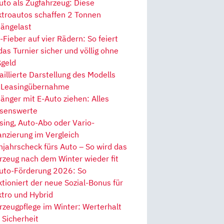
uto als Zugfahrzeug: Diese
ktroautos schaffen 2 Tonnen
ängelast
Fieber auf vier Rädern: So feiert
 das Turnier sicher und völlig ohne
geld
aillierte Darstellung des Modells
 Leasingübernahme
änger mit E-Auto ziehen: Alles
senswerte
sing, Auto-Abo oder Vario-
anzierung im Vergleich
hjahrscheck fürs Auto – So wird das
rzeug nach dem Winter wieder fit
uto-Förderung 2026: So
ktioniert der neue Sozial-Bonus für
ktro und Hybrid
rzeugpflege im Winter: Werterhalt
 Sicherheit