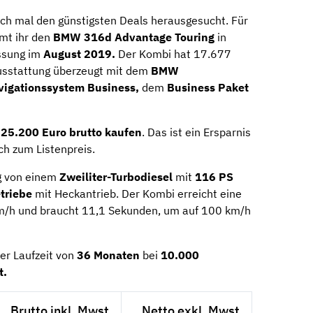
ich mal den günstigsten Deals herausgesucht. Für
t ihr den
BMW 316d Advantage Touring
in
assung im
August 2019.
Der Kombi hat 17.677
usstattung überzeugt mit dem
BMW
vigationssystem Business,
dem
Business Paket
r
25.200 Euro brutto kaufen
. Das ist ein Ersparnis
ch zum Listenpreis.
g von einem
Zweiliter-Turbodiesel
mit
116 PS
etriebe
mit Heckantrieb. Der Kombi erreicht eine
m/h und braucht 11,1 Sekunden, um auf 100 km/h
er Laufzeit von
36 Monaten
bei
10.000
t.
Brutto inkl. Mwst.
Netto exkl. Mwst.