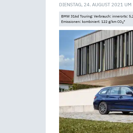
DIENSTAG, 24. AUGUST 2021 UM
BMW 316d Touring: Verbrauch: innerorts: 5,2 
Emissionen: kombiniert: 122 g/km CO
*
2