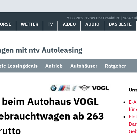
7.08.2026 17:49 Uhr Frankfurt | 16:49 U
BÖRSE
WETTER
TV
VIDEO
AUDIO
DAS BESTE
gen mit ntv Autoleasing
bte Leasingdeals
Antrieb
Autohäuser
Ratgeber
Uns
 beim Autohaus VOGL
E-A
für
Gebrauchtwagen ab 263
Ele
Dar
rutto
Geb