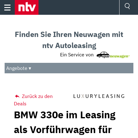
Skip
to
content
Ressorts
Sport
Finden Sie Ihren Neuwagen mit
Börse
Wetter
ntv Autoleasing
TV
Ein Service von
Video
Audio
Angebote ▾
Das Beste
Zurück zu den
Deals
BMW 330e im Leasing
als Vorführwagen für