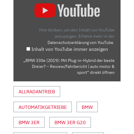
„BMW
330E
(2019):
MIT
PLUG-
Hier klicken, um den Inhalt von YouTube
IN-
anzuzeigen.
Erfahre mehr in der
Datenschutzerklärung von YouTube
.
HYBRID
Inhalt von YouTube immer anzeigen
DER
BESTE
„BMW 330e (2019): Mit Plug-in-Hybrid der beste
DREIER?
Dreier? – Review/Fahrbericht | auto motor &
–
sport“ direkt öffnen
REVIEW/FAHRBERICHT
|
ALLRADANTRIEB
AUTO
MOTOR
AUTOMATIKGETRIEBE
BMW
&
SPORT“
VON
BMW 3ER
BMW 3ER G20
YOUTUBE