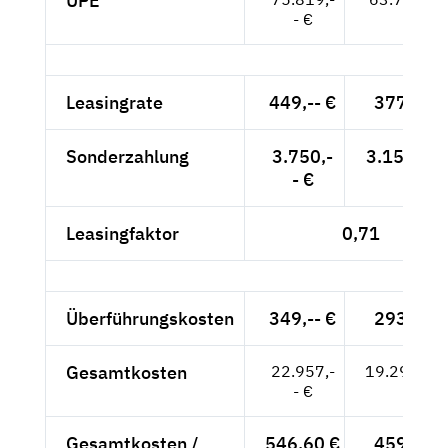
UPE
- €
Leasingrate
449,-- €
377,31 
Sonderzahlung
3.750,-
3.151,26 
- €
Leasingfaktor
0,71
Überführungskosten
349,-- €
293,28 
Gesamtkosten
22.957,-
19.291,60
- €
Gesamtkosten /
546,60 €
459,32 