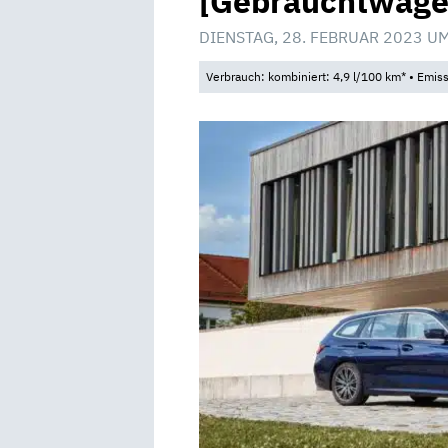
[Gebrauchtwage
DIENSTAG, 28. FEBRUAR 2023 U
Verbrauch: kombiniert: 4,9 l/100 km* • Emis