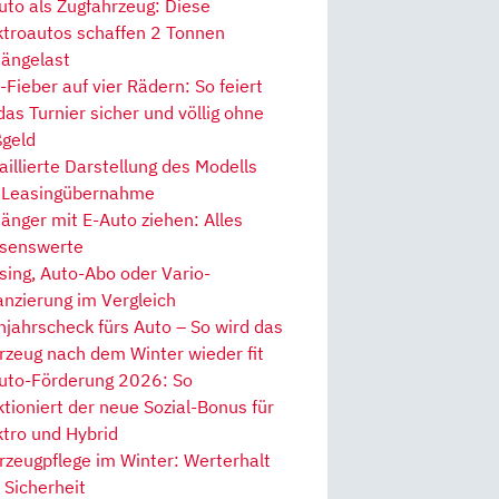
uto als Zugfahrzeug: Diese
ktroautos schaffen 2 Tonnen
ängelast
Fieber auf vier Rädern: So feiert
 das Turnier sicher und völlig ohne
geld
aillierte Darstellung des Modells
 Leasingübernahme
änger mit E-Auto ziehen: Alles
senswerte
sing, Auto-Abo oder Vario-
anzierung im Vergleich
hjahrscheck fürs Auto – So wird das
rzeug nach dem Winter wieder fit
uto-Förderung 2026: So
ktioniert der neue Sozial-Bonus für
ktro und Hybrid
rzeugpflege im Winter: Werterhalt
 Sicherheit