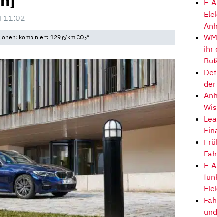
n]
E-A
Ele
M 11:02
Anh
WM-
sionen: kombiniert: 129 g/km CO
*
2
ihr
Buß
Det
der
Anh
Wis
Lea
Fin
Frü
Fah
E-A
fun
Ele
Fah
und