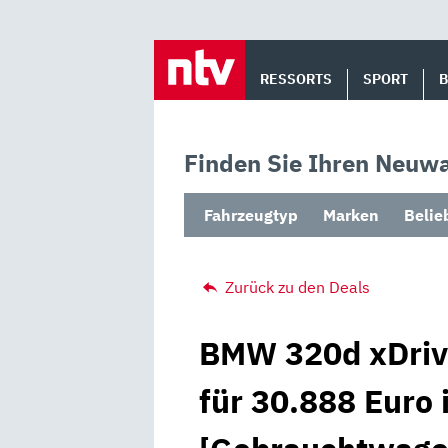
Skip
to
RESSORTS
SPORT
content
Finden Sie Ihren Neuwa
Fahrzeugtyp
Marken
Belie
Zurück zu den Deals
BMW 320d xDrive
für 30.888 Euro 