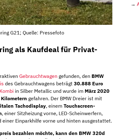
→
ing G21; Quelle: Pressefoto
ng als Kaufdeal für Privat-
raktiven
Gebrauchtwagen
gefunden, den
BMW
is
des Gebrauchtwagens beträgt
30.888 Euro
Kombi
in Silber Metallic und wurde im
März 2020
 Kilometern
gefahren. Der BMW Dreier ist mit
italen Tachodisplay
, einem
Touchscreen-
n
, einer Sitzheizung vorne, LED-Scheinwerfern,
einer Einparkhilfe vorne und hinten ausgestattet.
ufpreis bezahlen möchte, kann den BMW 320d