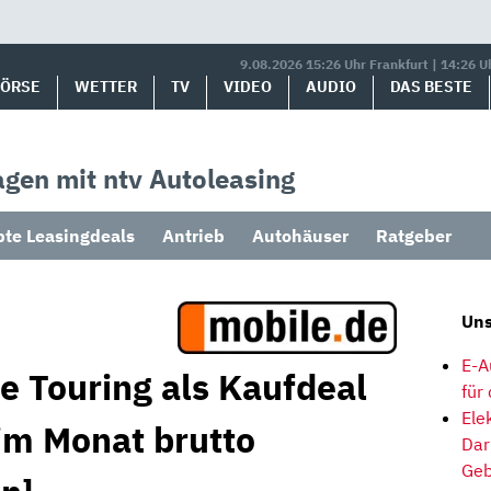
9.08.2026 15:26 Uhr Frankfurt | 14:26 U
BÖRSE
WETTER
TV
VIDEO
AUDIO
DAS BESTE
gen mit ntv Autoleasing
bte Leasingdeals
Antrieb
Autohäuser
Ratgeber
Uns
E-A
 Touring als Kaufdeal
für
Ele
im Monat brutto
Dar
Geb