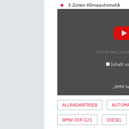
3-Zonen-Klimaautomatik
„BMW
3ER
TOURING
(2019):
TEST
–
Hier klicken, um 
KOMBI
–
Inhalt v
DETAILS“
VON
YOUTUBE
„BMW 3er
ANZEIGEN
ALLRADANTRIEB
AUTOMA
BMW 3ER G21
DIESEL