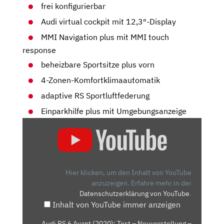
frei konfigurierbar
Audi virtual cockpit mit 12,3″-Display
MMI Navigation plus mit MMI touch
response
beheizbare Sportsitze plus vorn
4-Zonen-Komfortklimaautomatik
adaptive RS Sportluftfederung
Einparkhilfe plus mit Umgebungsanzeige
„AUDI
RS
6
AVANT
(2020):
Hier klicken, um den Inhalt von YouTube
TEST
anzuzeigen.
Erfahre mehr in der
Datenschutzerklärung von YouTube
.
–
Inhalt von YouTube immer anzeigen
NEUVORSTELLUNG
–
„Audi RS 6 Avant (2020): Test – Neuvorstellung –