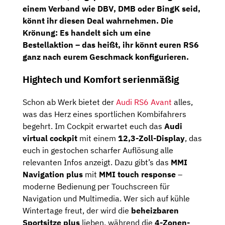
einem Verband wie
DBV
,
DMB
oder
BingK
seid,
könnt ihr diesen Deal wahrnehmen. Die
Krönung: Es handelt sich um eine
Bestellaktion – das heißt, ihr könnt euren RS6
ganz nach eurem Geschmack konfigurieren.
Hightech und Komfort serienmäßig
Schon ab Werk bietet der
Audi RS6 Avant
alles,
was das Herz eines sportlichen Kombifahrers
begehrt. Im Cockpit erwartet euch das
Audi
virtual cockpit
mit einem
12,3-Zoll-Display
, das
euch in gestochen scharfer Auflösung alle
relevanten Infos anzeigt. Dazu gibt’s das
MMI
Navigation plus
mit
MMI touch response
–
moderne Bedienung per Touchscreen für
Navigation und Multimedia. Wer sich auf kühle
Wintertage freut, der wird die
beheizbaren
Sportsitze plus
lieben, während die
4-Zonen-