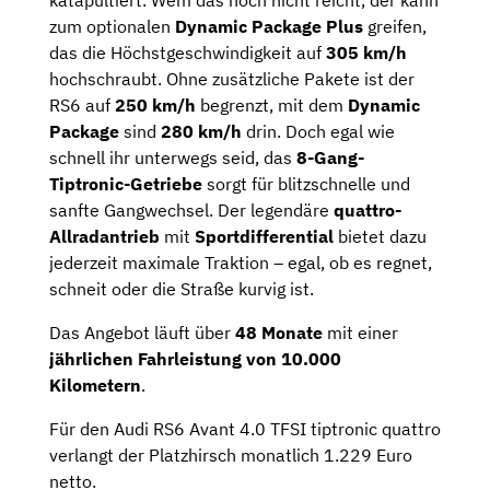
katapultiert. Wem das noch nicht reicht, der kann
zum optionalen
Dynamic Package Plus
greifen,
das die Höchstgeschwindigkeit auf
305 km/h
hochschraubt. Ohne zusätzliche Pakete ist der
RS6 auf
250 km/h
begrenzt, mit dem
Dynamic
Package
sind
280 km/h
drin. Doch egal wie
schnell ihr unterwegs seid, das
8-Gang-
Tiptronic-Getriebe
sorgt für blitzschnelle und
sanfte Gangwechsel. Der legendäre
quattro-
Allradantrieb
mit
Sportdifferential
bietet dazu
jederzeit maximale Traktion – egal, ob es regnet,
schneit oder die Straße kurvig ist.
Das Angebot läuft über
48 Monate
mit einer
jährlichen Fahrleistung von 10.000
Kilometern
.
Für den Audi RS6 Avant 4.0 TFSI tiptronic quattro
verlangt der Platzhirsch monatlich 1.229 Euro
netto.