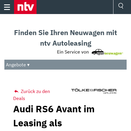
Skip
to
content
Ressorts
Sport
Finden Sie Ihren Neuwagen mit
Börse
Wetter
ntv Autoleasing
TV
Ein Service von
Video
Audio
Angebote ▾
Das Beste
Zurück zu den
Deals
Audi RS6 Avant im
Leasing als