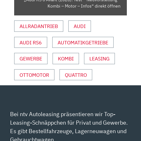
KOMBI
Kombi – Motor – Infos“ direkt öffnen
–
MOTOR
ALLRADANTRIEB
AUDI
–
INFOS“
VON
AUDI RS6
AUTOMATIKGETRIEBE
YOUTUBE
ANZEIGEN
GEWERBE
KOMBI
LEASING
OTTOMOTOR
QUATTRO
Bei ntv Autoleasing präsentieren wir Top-
Leasing-Schnäppchen für Privat und Gewerbe.
Es gibt Bestellfahrzeuge, Lagerneuwagen und
Gebrauchtwagen.