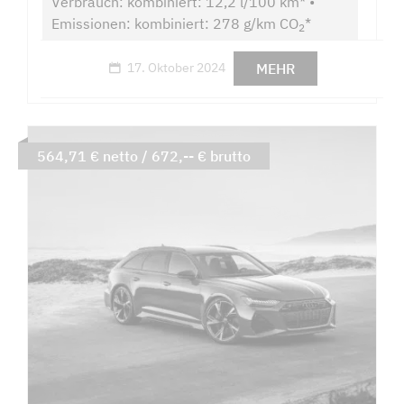
Verbrauch: kombiniert: 12,2 l/100 km* •
Emissionen: kombiniert: 278 g/km CO
*
2
MEHR
17. Oktober 2024
564,71 € netto / 672,-- € brutto