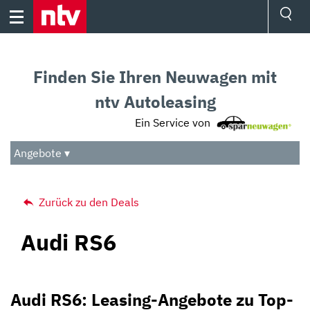
Skip
to
content
Ressorts
Sport
Finden Sie Ihren Neuwagen mit
Börse
Wetter
ntv Autoleasing
TV
Ein Service von
Video
Audio
Angebote ▾
Das Beste
Zurück zu den Deals
Audi RS6
Audi RS6: Leasing-Angebote zu Top-