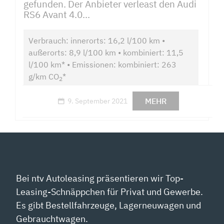
gefunden. Der Anbieter verleast den Audi
RS6 Avant 4.0...
Verbrauch: innerorts: 16,2 l/100 km •
außerorts: 8,9 l/100 km • kombiniert: 11,5
l/100 km* • Emissionen: kombiniert: 263
g/km CO
*
2
MEHR
9. September 2021
Bei ntv Autoleasing präsentieren wir Top-
Leasing-Schnäppchen für Privat und Gewerbe.
Es gibt Bestellfahrzeuge, Lagerneuwagen und
Gebrauchtwagen.