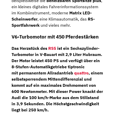
beispielsweise die
beheizbaren Sportsitze plus
,
ein kleines digitales Fahrerinformationssystem
im Kombiinstrument, moderne
Matrix LED-
Scheinwerfer
, eine Klimaautomatik, das
RS-
Sportfahrwerk
und vieles mehr.
V6-Turbomotor mit 450 Pferdestärken
Das Herzstück des
RS5
ist ein Sechszylinder-
Turbomotor in V-Bauart mit 2,9 Liter Hubraum.
Der Motor leistet
450 PS
und verfügt über ein
8-Stufen-Automatikgetriebe tiptronic
mit permanentem Allradantrieb
quattro
, einem
selbstsperrendem Mittendifferenzial und
kommt auf ein maximales Drehmoment von
600 Newtonmeter. Mit dieser Power knackt der
Audi die 100 km/h-Marke aus dem Stillstand
in 3,9 Sekunden. Die Höchstgeschwindigkeit
liegt bei 250 km/h.