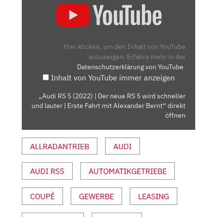
RS
5
(2022)
|
Hier klicken, um den Inhalt von YouTube
DER
anzuzeigen.
Erfahre mehr in der
Datenschutzerklärung von YouTube
.
NEUE
Inhalt von YouTube immer anzeigen
RS
5
„Audi RS 5 (2022) | Der neue RS 5 wird schneller
WIRD
und lauter | Erste Fahrt mit Alexander Bernt“ direkt
SCHNELLER
öffnen
UND
LAUTER
ALLRADANTRIEB
AUDI
|
ERSTE
AUDI RS5
AUTOMATIKGETRIEBE
FAHRT
MIT
ALEXANDER
COUPÉ
GEWERBE
LEASING
BERNT“