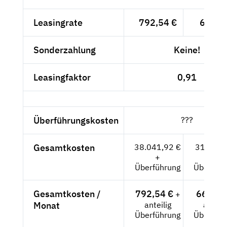
Leasingrate
792,54 €
666,--
Sonderzahlung
Keine!
Leasingfaktor
0,91
Überführungskosten
???
Gesamtkosten
38.041,92 €
31.968,-
+
+
Überführung
Überführ
Gesamtkosten /
792,54 €
666,-- 
+
Monat
anteilig
anteili
Überführung
Überführ