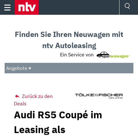
Skip
to
content
Ressorts
Sport
Finden Sie Ihren Neuwagen mit
Börse
Wetter
ntv Autoleasing
TV
Ein Service von
Video
Audio
Angebote ▾
Das Beste
Zurück zu den
Deals
Audi RS5 Coupé im
Leasing als