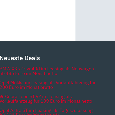
Neueste Deals
BMW X3 xDrive40d im Leasing als Neuwagen
ab 485 Euro im Monat netto
Opel Mokka im Leasing als Vorlauffahrzeug für
200 Euro im Monat brutto
🔥 Cupra Leon ST VZ im Leasing als
Vorlauffahrzeug für 199 Euro im Monat netto
Opel Astra ST im Leasing als Tageszulassung
für 135 Euro im Monat brutto