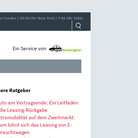
hr London | 18:06 Uhr New York | 7:06 Uhr Tokio
Ein Service von
ere Ratgeber
uto am Vertragsende: Ein Leitfaden
 die Leasing-Rückgabe
ktromobilität auf dem Zweitmarkt:
um lohnt sich das Leasing von E-
rauchtwagen