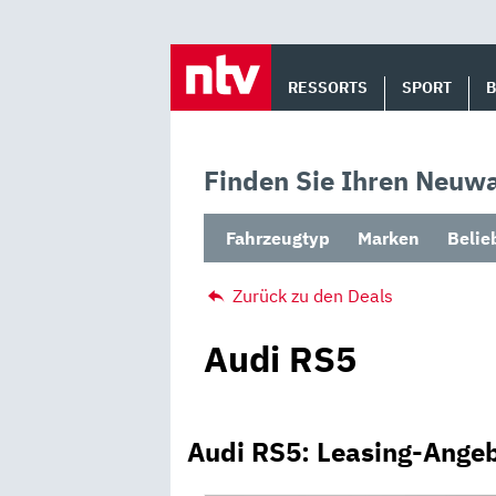
Skip
to
RESSORTS
SPORT
content
Finden Sie Ihren Neuwa
Fahrzeugtyp
Marken
Belie
Zurück zu den Deals
Audi RS5
Audi RS5: Leasing-Ange