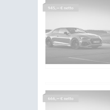
945,-- € netto
666,-- € netto