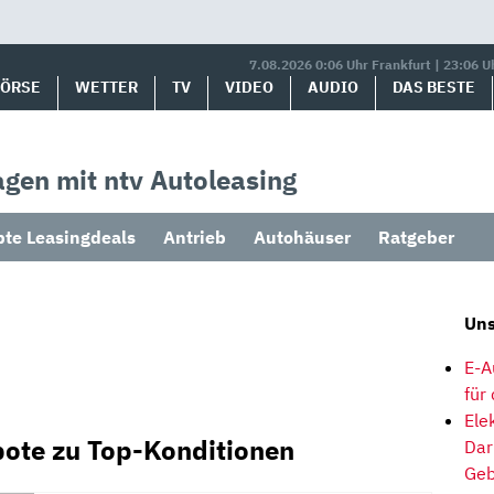
7.08.2026 0:06 Uhr Frankfurt | 23:06 U
BÖRSE
WETTER
TV
VIDEO
AUDIO
DAS BESTE
gen mit ntv Autoleasing
bte Leasingdeals
Antrieb
Autohäuser
Ratgeber
Uns
E-A
für
Ele
bote zu Top-Konditionen
Dar
Geb