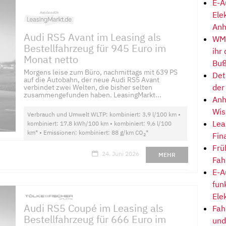
E-A
Ele
Anh
Audi RS5 Avant im Leasing als
WM-
Bestellfahrzeug für 945 Euro im
ihr
Monat netto
Buß
Morgens leise zum Büro, nachmittags mit 639 PS
Det
auf die Autobahn, der neue Audi RS5 Avant
der
verbindet zwei Welten, die bisher selten
zusammengefunden haben. LeasingMarkt...
Anh
Wis
Verbrauch und Umwelt WLTP: kombiniert: 3,9 l/100 km •
Lea
kombiniert: 17,8 kWh/100 km • kombiniert: 9,6 l/100
km* • Emissionen: kombiniert: 88 g/km CO
*
Fin
2
Frü
24. Juni 2026
MEHR
Fah
E-A
fun
Ele
Audi RS5 Coupé im Leasing als
Fah
Bestellfahrzeug für 666 Euro im
und