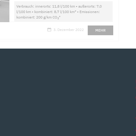
Verbrauch: innerorts: 11,8 l/100 km • außerorts: 7,0
l/100 km • kombiniert: 8,7 l/100 km* • Emissionen:
kombiniert: 200 g/km CO
*
2
3. Dezember 2022
MEHR