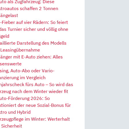
uto als Zugfahrzeug: Diese
ktroautos schaffen 2 Tonnen
ängelast
Fieber auf vier Rädern: So feiert
 das Turnier sicher und völlig ohne
geld
aillierte Darstellung des Modells
 Leasingübernahme
änger mit E-Auto ziehen: Alles
senswerte
sing, Auto-Abo oder Vario-
anzierung im Vergleich
hjahrscheck fürs Auto – So wird das
rzeug nach dem Winter wieder fit
uto-Förderung 2026: So
ktioniert der neue Sozial-Bonus für
ktro und Hybrid
rzeugpflege im Winter: Werterhalt
 Sicherheit