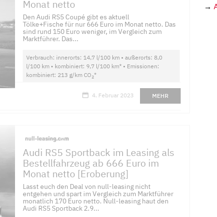
Monat netto
→
Den Audi RS5 Coupé gibt es aktuell
Tölke+Fische für nur 666 Euro im Monat netto. Das
sind rund 150 Euro weniger, im Vergleich zum
Marktführer. Das...
Verbrauch: innerorts: 14,7 l/100 km • außerorts: 8,0
l/100 km • kombiniert: 9,7 l/100 km* • Emissionen:
kombiniert: 213 g/km CO
*
2
4. Februar 2023
MEHR
Audi RS5 Sportback im Leasing als
Bestellfahrzeug ab 666 Euro im
Monat netto [Eroberung]
Lasst euch den Deal von null-leasing nicht
entgehen und spart im Vergleich zum Marktführer
monatlich 170 Euro netto. Null-leasing haut den
Audi RS5 Sportback 2.9...