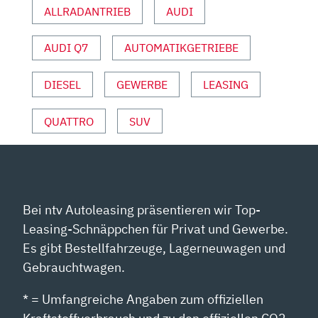
ALLRADANTRIEB
AUDI
|
TEST
AUDI Q7
AUTOMATIKGETRIEBE
|
SQ7
|
DIESEL
GEWERBE
LEASING
PREIS“
VON
QUATTRO
SUV
YOUTUBE
ANZEIGEN
Bei ntv Autoleasing präsentieren wir Top-
Leasing-Schnäppchen für Privat und Gewerbe.
Es gibt Bestellfahrzeuge, Lagerneuwagen und
Gebrauchtwagen.
* = Umfangreiche Angaben zum offiziellen