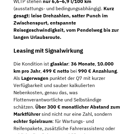
WLTP stehen
nur 6,6–6,9 l/100 km
(ausstattungs- und bedingungsabhängig).
Kurz
gesagt: leise Drehzahlen, satter Punch im
Zwischenspurt, entspannte
Reisegeschwindigkeit, vom Pendelweg bis zur
langen Urlaubsroute.
Leasing mit Signalwirkung
Die Kondition ist
glasklar
:
36 Monate
,
10.000
km pro Jahr
,
499 € netto
bei
990 € Anzahlung
.
Als
Lagerwagen
punktet der Q7 mit kurzer
Verfügbarkeit und sauber kalkulierten
Nebenkosten, genau das, was
Flottenverantwortliche und Selbständige
schätzen.
Über 300 € monatlicher Abstand zum
Marktführer
sind nicht nur eine Zahl, sondern
echter Spielraum
: für Wartungs- und
Reifenpakete, zusätzliche Fahrerassistenz oder