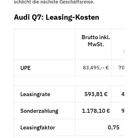
schlicht die nächste Geschäftsreise.
Audi Q7: Leasing-Kosten
Brutto inkl.
Nett
MwSt.
exkl.
MwSt
UPE
83.495,-- €
70.164,-
Leasingrate
593,81 €
499,--
Sonderzahlung
1.178,10 €
990,--
Leasingfaktor
0,75