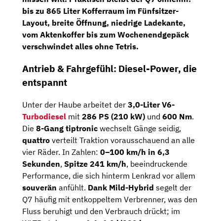
bis zu 865 Liter Kofferraum
im Fünfsitzer-
Layout, breite Öffnung, niedrige Ladekante,
vom Aktenkoffer bis zum Wochenendgepäck
verschwindet alles ohne Tetris.
Antrieb & Fahrgefühl: Diesel-Power, die
entspannt
Unter der Haube arbeitet der
3,0-Liter V6-
Turbodiesel
mit
286 PS (210 kW)
und
600 Nm
.
Die
8-Gang tiptronic
wechselt Gänge seidig,
quattro
verteilt Traktion vorausschauend an alle
vier Räder. In Zahlen:
0–100 km/h in 6,3
Sekunden
,
Spitze 241 km/h
, beeindruckende
Performance, die sich hinterm Lenkrad vor allem
souverän
anfühlt.
Dank Mild-Hybrid
segelt der
Q7 häufig mit entkoppeltem Verbrenner, was den
Fluss beruhigt und den Verbrauch drückt; im