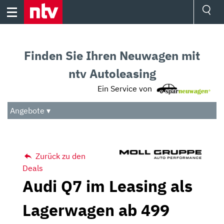
Skip
to
content
Ressorts
Sport
Finden Sie Ihren Neuwagen mit
Börse
Wetter
ntv Autoleasing
TV
Ein Service von
Video
Audio
Angebote ▾
Das Beste
Zurück zu den
Deals
Audi Q7 im Leasing als
Lagerwagen ab 499