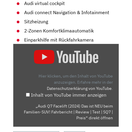
Audi virtual cockpit
Audi connect Navigation & Infotainment
Sitzheizung
2-Zonen Komfortklimaautomatik
Einparkhilfe mit Rückfahrkamera
„AUDI
Q7
FACELIFT
(2024)
DAS
Hier klicken, um den Inhalt von YouTube
IST
anzuzeigen.
Erfahre mehr in der
Datenschutzerklärung von YouTube
.
NEU
Inhalt von YouTube immer anzeigen
BEIM
FAMILIEN-
„Audi Q7 Facelift (2024) Das ist NEU beim
SUV!
Familien-SUV! Fahrbericht | Review | Test | SQ7 |
FAHRBERICHT
Preis“ direkt öffnen
|
REVIEW