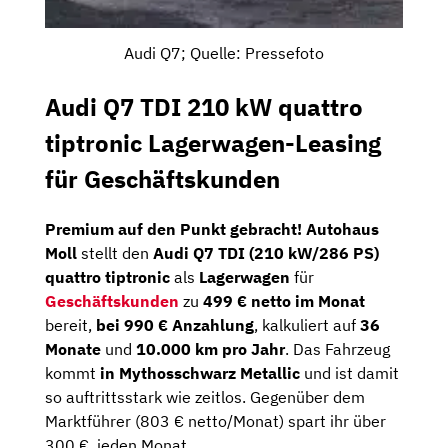
Audi Q7; Quelle: Pressefoto
Audi Q7 TDI 210 kW quattro
tiptronic Lagerwagen-Leasing
für Geschäftskunden
Premium auf den Punkt gebracht!
Autohaus
Moll
stellt den
Audi Q7 TDI (210 kW/286 PS)
quattro tiptronic
als
Lagerwagen
für
Geschäftskunden
zu
499 € netto im Monat
bereit,
bei 990 € Anzahlung
, kalkuliert auf
36
Monate
und
10.000 km pro Jahr
. Das Fahrzeug
kommt
in Mythosschwarz Metallic
und ist damit
so auftrittsstark wie zeitlos. Gegenüber dem
Marktführer (803 € netto/Monat) spart ihr über
300 €, jeden Monat.