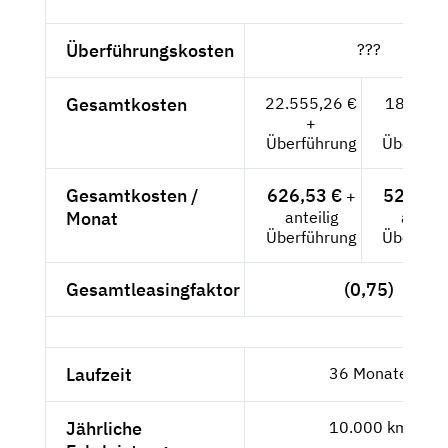
Überführungskosten
???
Gesamtkosten
22.555,26 €
18.954,-
+
+
Überführung
Überführ
Gesamtkosten /
626,53 €
526,50
+
Monat
anteilig
anteili
Überführung
Überführ
Gesamtleasingfaktor
(0,75)
Laufzeit
36 Monate
Jährliche
10.000 km