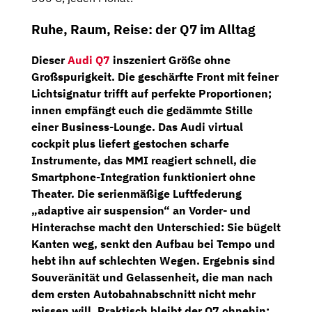
Ruhe, Raum, Reise: der Q7 im Alltag
Dieser
Audi Q7
inszeniert Größe ohne
Großspurigkeit. Die geschärfte Front mit feiner
Lichtsignatur trifft auf perfekte Proportionen;
innen empfängt euch die gedämmte Stille
einer Business-Lounge. Das
Audi virtual
cockpit plus
liefert gestochen scharfe
Instrumente, das MMI reagiert schnell, die
Smartphone-Integration funktioniert ohne
Theater.
Die serienmäßige Luftfederung
„adaptive air suspension“ an Vorder- und
Hinterachse
macht den Unterschied: Sie bügelt
Kanten weg, senkt den Aufbau bei Tempo und
hebt ihn auf schlechten Wegen. Ergebnis sind
Souveränität und Gelassenheit
, die man nach
dem ersten Autobahnabschnitt nicht mehr
missen will. Praktisch bleibt der Q7 ohnehin: