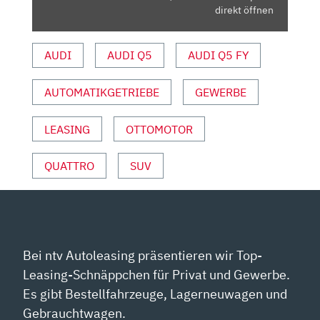
EVIEW |
direkt öffnen
A
UTO M
AUDI
AUDI Q5
AUDI Q5 FY
OTOR U
ND S
AUTOMATIKGETRIEBE
GEWERBE
PORT“ V
ON Y
OUTUBE A
LEASING
OTTOMOTOR
NZEIGEN
QUATTRO
SUV
Bei ntv Autoleasing präsentieren wir Top-
Leasing-Schnäppchen für Privat und Gewerbe.
Es gibt Bestellfahrzeuge, Lagerneuwagen und
Gebrauchtwagen.