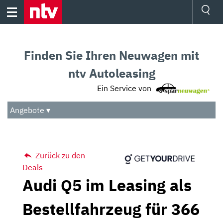
Skip
to
content
Ressorts
Sport
Finden Sie Ihren Neuwagen mit
Börse
Wetter
ntv Autoleasing
TV
Ein Service von
Video
Audio
Angebote ▾
Das Beste
Zurück zu den
Deals
Audi Q5 im Leasing als
Bestellfahrzeug für 366