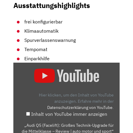
Ausstattungshighlights
frei konfigurierbar
Klimaautomatik
Spurverlassenswarnung
Tempomat
Einparkhilfe
„AUDI
Q5
(FACELIFT):
GROSSES T
ECHNIK-U
Hier klicken, um den Inhalt von YouTube
PGRADE F
anzuzeigen.
Erfahre mehr in der
Datenschutzerklärung von YouTube
.
ÜR D
Inhalt von YouTube immer anzeigen
IE M
ITTELKLASSE –
„Audi Q5 (Facelift): Großes Technik-Upgrade für
R
die Mittelklasse – Review | auto motor und sport“