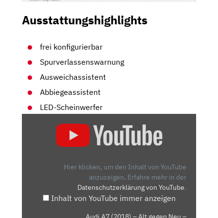
Ausstattungshighlights
frei konfigurierbar
Spurverlassenswarnung
Ausweichassistent
Abbiegeassistent
LED-Scheinwerfer
„AUDI
A7
(2018)
–
ALT
Hier klicken, um den Inhalt von YouTube
GEGEN
anzuzeigen.
Erfahre mehr in der
Datenschutzerklärung von YouTube
.
NEU
Inhalt von YouTube immer anzeigen
–
DETAILS/REVIEW/TEST“
„Audi A7 (2018) – Alt gegen Neu –