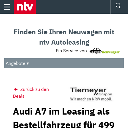
Skip
to
content
Ressorts
Sport
Finden Sie Ihren Neuwagen mit
Börse
Wetter
ntv Autoleasing
TV
Ein Service von
Video
Audio
Angebote ▾
Das Beste
Zurück zu den
Deals
Audi A7 im Leasing als
Bestellfahrzeug für 499