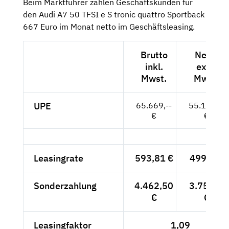
Beim Marktführer zahlen Geschäftskunden für
den Audi A7 50 TFSI e S tronic quattro Sportback
667 Euro im Monat netto im Geschäftsleasing.
Brutto
Netto
inkl.
exkl.
Mwst.
Mwst.
UPE
65.669,--
55.184,--
€
€
Leasingrate
593,81 €
499,-- €
Sonderzahlung
4.462,50
3.750,--
€
€
Leasingfaktor
1,09