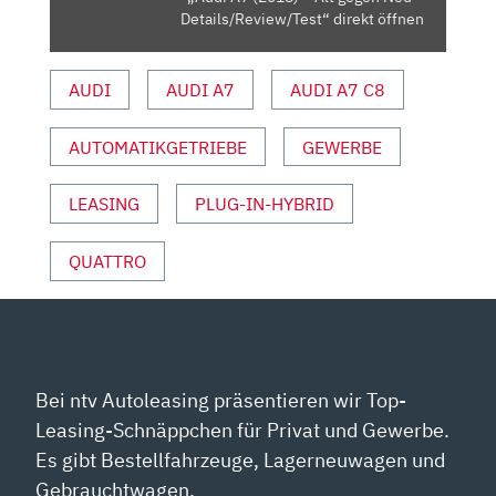
VON
Details/Review/Test“ direkt öffnen
YOUTUBE
ANZEIGEN
AUDI
AUDI A7
AUDI A7 C8
AUTOMATIKGETRIEBE
GEWERBE
LEASING
PLUG-IN-HYBRID
QUATTRO
Bei ntv Autoleasing präsentieren wir Top-
Leasing-Schnäppchen für Privat und Gewerbe.
Es gibt Bestellfahrzeuge, Lagerneuwagen und
Gebrauchtwagen.