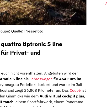
→
oupé; Quelle: Pressefoto
uattro tiptronic S line
 für Privat- und
h euch nicht vorenthalten. Angeboten wird der
tronic S line
als
Jahreswagen
für
464 Euro
im
Daytonagrau Perleffekt lackiert und wurde im Juli
chostand zeigt 26.808 Kilometer an. Das
Coupé
ist
ollen Gimmicks wie dem
Audi virtual cockpit plus
,
I touch
, einem Sportfahrwerk, einem Panorama-