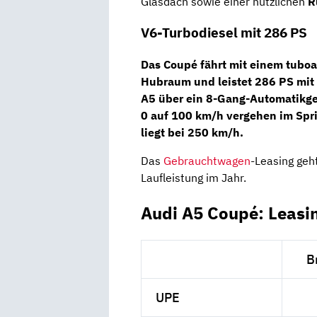
Glasdach sowie einer nützlichen
R
V6-Turbodiesel mit 286 PS
Das Coupé fährt mit einem tub
Hubraum und leistet
286 PS
mit
A5 über ein
8-Gang-Automatikge
0 auf 100 km/h vergehen im Spr
liegt bei 250 km/h.
Das
Gebrauchtwagen
-Leasing geh
Laufleistung im Jahr.
Audi A5 Coupé: Leasi
B
UPE