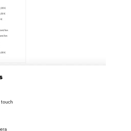
s
 touch
mera