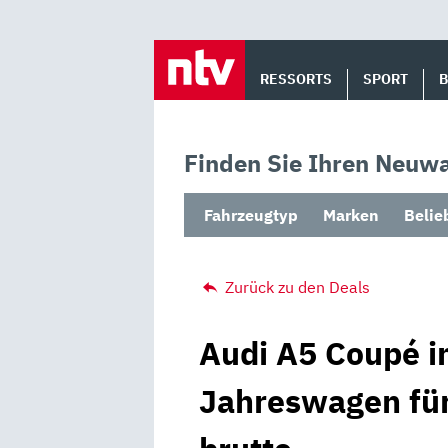
Skip
to
RESSORTS
SPORT
content
Finden Sie Ihren Neuwa
Fahrzeugtyp
Marken
Belie
Zurück zu den Deals
Audi A5 Coupé i
Jahreswagen für