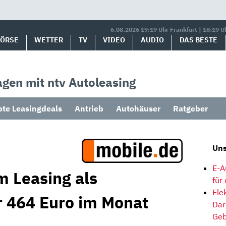
6.08.2026 19:19 Uhr Frankfurt | 18:19 U
BÖRSE
WETTER
TV
VIDEO
AUDIO
DAS BESTE
gen mit ntv Autoleasing
bte Leasingdeals
Antrieb
Autohäuser
Ratgeber
Uns
E-A
m Leasing als
für
Ele
 464 Euro im Monat
Dar
Geb