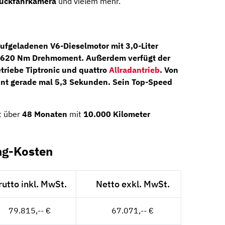
ückfahrkamera
und vielem mehr.
oaufgeladenen
V6-Dieselmotor
mit 3,0-Liter
620 Nm
Drehmoment. Außerdem verfügt der
triebe
Tiptronic
und quattro
Allradantrieb
. Von
int gerade mal 5,3 Sekunden. Sein Top-Speed
t über
48 Monaten
mit
10.000 Kilometer
ng-Kosten
rutto inkl. MwSt.
Netto exkl. MwSt.
79.815,-- €
67.071,-- €