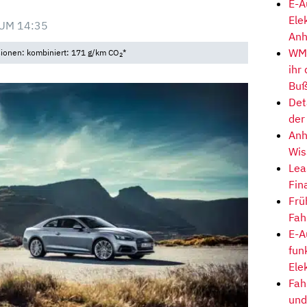
E-A
Ele
UM 14:35
Anh
WM-
sionen: kombiniert: 171 g/km CO
*
2
ihr
Buß
Det
der
Anh
Wis
Lea
Fin
Frü
Fah
E-A
fun
Ele
Fah
und