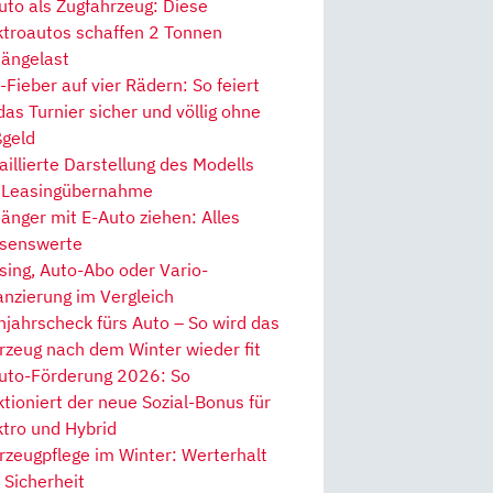
uto als Zugfahrzeug: Diese
ktroautos schaffen 2 Tonnen
ängelast
Fieber auf vier Rädern: So feiert
 das Turnier sicher und völlig ohne
geld
aillierte Darstellung des Modells
 Leasingübernahme
änger mit E-Auto ziehen: Alles
senswerte
sing, Auto-Abo oder Vario-
anzierung im Vergleich
hjahrscheck fürs Auto – So wird das
rzeug nach dem Winter wieder fit
uto-Förderung 2026: So
ktioniert der neue Sozial-Bonus für
ktro und Hybrid
rzeugpflege im Winter: Werterhalt
 Sicherheit