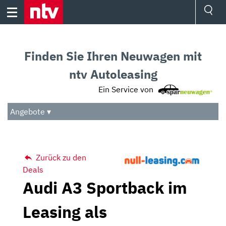
Skip
to
content
Ressorts
Sport
Finden Sie Ihren Neuwagen mit
Börse
Wetter
ntv Autoleasing
TV
Ein Service von
Video
Audio
Angebote ▾
Das Beste
Zurück zu den
Deals
Audi A3 Sportback im
Leasing als