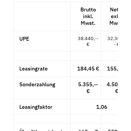
Brutto
Netto
inkl.
exkl.
Mwst.
Mwst.
UPE
38.440,--
32.303,-
€
- €
Leasingrate
184,45 €
155,-- €
Sonderzahlung
5.355,--
4.500,--
€
€
Leasingfaktor
1,06