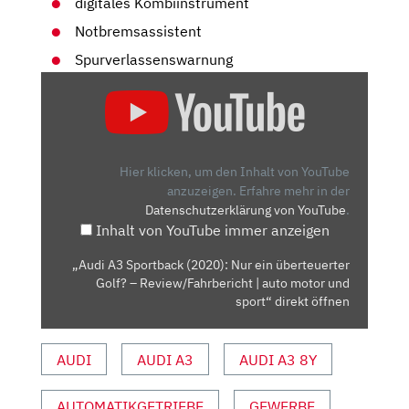
digitales Kombiinstrument
Notbremsassistent
Spurverlassenswarnung
„AUDI
A3
SPORTBACK
(2020):
NUR
Hier klicken, um den Inhalt von YouTube
EIN
anzuzeigen.
Erfahre mehr in der
Datenschutzerklärung von YouTube
.
ÜBERTEUERTER
Inhalt von YouTube immer anzeigen
GOLF?
–
„Audi A3 Sportback (2020): Nur ein überteuerter
REVIEW/FAHRBERICHT
Golf? – Review/Fahrbericht | auto motor und
|
sport“ direkt öffnen
AUTO
MOTOR
AUDI
AUDI A3
AUDI A3 8Y
UND
SPORT“
AUTOMATIKGETRIEBE
GEWERBE