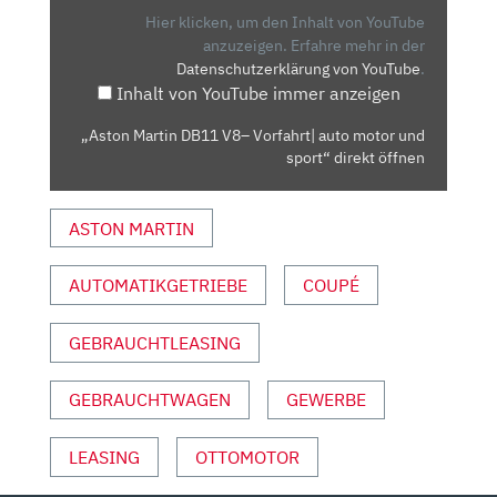
VORFAHRT|
Hier klicken, um den Inhalt von YouTube
AUTO
anzuzeigen.
Erfahre mehr in der
Datenschutzerklärung von YouTube
.
MOTOR
Inhalt von YouTube immer anzeigen
UND
SPORT“
„Aston Martin DB11 V8– Vorfahrt| auto motor und
VON
sport“ direkt öffnen
YOUTUBE
ANZEIGEN
ASTON MARTIN
AUTOMATIKGETRIEBE
COUPÉ
GEBRAUCHTLEASING
GEBRAUCHTWAGEN
GEWERBE
LEASING
OTTOMOTOR