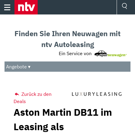
Skip
to
content
Ressorts
Sport
Finden Sie Ihren Neuwagen mit
Börse
Wetter
ntv Autoleasing
TV
Ein Service von
Video
Audio
Angebote ▾
Das Beste
Zurück zu den
Deals
Aston Martin DB11 im
Leasing als