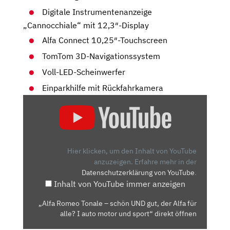
Digitale Instrumentenanzeige
„Cannocchiale“ mit 12,3″-Display
Alfa Connect 10,25″-Touchscreen
TomTom 3D-Navigationssystem
Voll-LED-Scheinwerfer
Einparkhilfe mit Rückfahrkamera
„ALFA
ROMEO
TONALE
–
SCHÖN
Hier klicken, um den Inhalt von YouTube
UND
anzuzeigen.
Erfahre mehr in der
Datenschutzerklärung von YouTube
.
GUT,
Inhalt von YouTube immer anzeigen
DER
ALFA
„Alfa Romeo Tonale – schön UND gut, der Alfa für
FÜR
alle? I auto motor und sport“ direkt öffnen
ALLE?