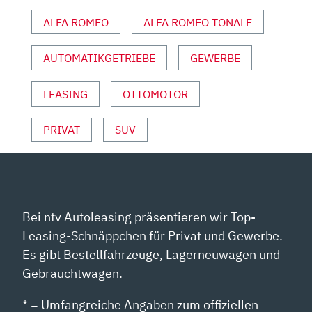
I
ALFA ROMEO
ALFA ROMEO TONALE
AUTO
MOTOR
UND
AUTOMATIKGETRIEBE
GEWERBE
SPORT“
VON
LEASING
OTTOMOTOR
YOUTUBE
ANZEIGEN
PRIVAT
SUV
Bei ntv Autoleasing präsentieren wir Top-
Leasing-Schnäppchen für Privat und Gewerbe.
Es gibt Bestellfahrzeuge, Lagerneuwagen und
Gebrauchtwagen.
* = Umfangreiche Angaben zum offiziellen