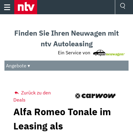
Skip
to
content
Ressorts
Sport
Finden Sie Ihren Neuwagen mit
Börse
Wetter
ntv Autoleasing
TV
Ein Service von
Video
Audio
Angebote ▾
Das Beste
Zurück zu den
Deals
Alfa Romeo Tonale im
Leasing als