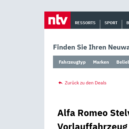
Skip
to
RESSORTS
SPORT
content
Finden Sie Ihren Neuwa
Fahrzeugtyp
Marken
Belie
Zurück zu den Deals
Alfa Romeo Stelv
Vorlauffahrzeug 