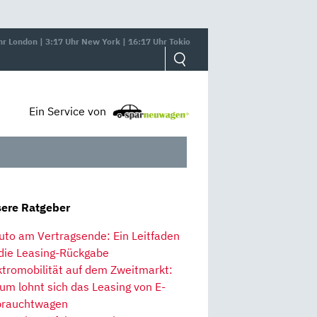
hr London | 3:17 Uhr New York | 16:17 Uhr Tokio
Ein Service von
ere Ratgeber
uto am Vertragsende: Ein Leitfaden
 die Leasing-Rückgabe
ktromobilität auf dem Zweitmarkt:
um lohnt sich das Leasing von E-
rauchtwagen