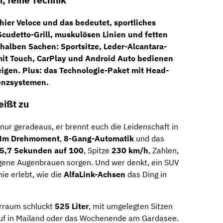
, feine Technik
 hier
Veloce
und das bedeutet, sportliches
Scudetto-Grill
, muskulösen Linien und fetten
 halben Sachen: Sportsitze, Leder-Alcantara-
 mit Touch, CarPlay und Android Auto bedienen
eigen. Plus: das
Technologie-Paket
mit Head-
enzsystemen.
eißt zu
 nur geradeaus, er brennt euch die Leidenschaft in
Nm Drehmoment
,
8-Gang-Automatik
und das
5,7 Sekunden auf 100
, Spitze
230 km/h
, Zahlen,
gene Augenbrauen sorgen. Und wer denkt, ein SUV
ie erlebt, wie die
AlfaLink-Achsen
das Ding in
ferraum schluckt
525 Liter
, mit umgelegten Sitzen
auf in Mailand oder das Wochenende am Gardasee.