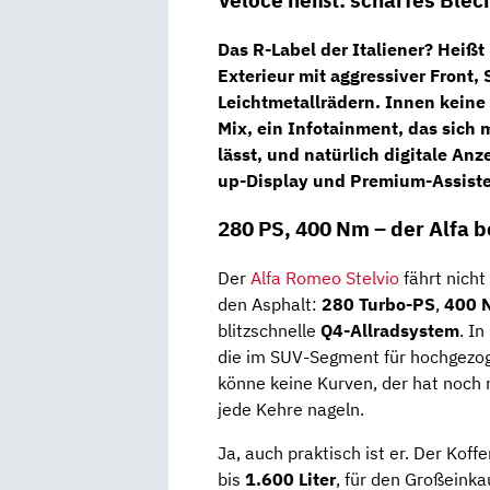
Veloce heißt: scharfes Blech
Das R-Label der Italiener? Heißt
Exterieur mit aggressiver Front,
Leichtmetallrädern. Innen keine
Mix, ein Infotainment, das sich
lässt, und natürlich digitale Anz
up-Display und Premium-Assist
280 PS, 400 Nm – der Alfa b
Der
Alfa Romeo Stelvio
fährt nicht
den Asphalt:
280 Turbo-PS
,
400 
blitzschnelle
Q4-Allradsystem
. In
die im SUV-Segment für hochgezo
könne keine Kurven, der hat noch n
jede Kehre nageln.
Ja, auch praktisch ist er. Der Kof
bis
1.600 Liter
, für den Großeink