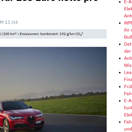
E-A
Ele
Anh
UM 11:04
WM-
ihr
5 /100 km* • Emissionen: kombiniert: 192 g/km CO
*
2
Buß
Det
der
Anh
Wis
Lea
Fin
Frü
Fah
E-A
fun
Ele
Fah
und