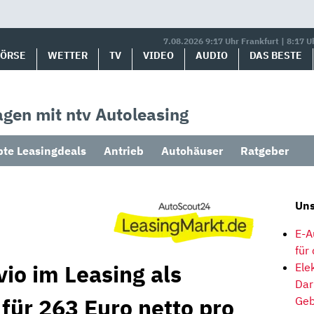
7.08.2026 9:17 Uhr Frankfurt | 8:17 U
BÖRSE
WETTER
TV
VIDEO
AUDIO
DAS BESTE
gen mit ntv Autoleasing
bte Leasingdeals
Antrieb
Autohäuser
Ratgeber
Uns
E-A
für
io im Leasing als
Ele
Dar
für 263 Euro netto pro
Geb