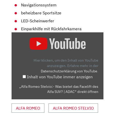
Navigationssystem
beheizbare Sportsitze
LED-Scheinwerfer
Einparkhilfe mit Rückfahrkamera
„ALFA
ROMEO
STELVIO:-
WAS
BIETET
Hier klicken, um den Inhalt von YouTube
DAS
anzuzeigen.
Erfahre mehr in der
Datenschutzerklärung von YouTube
.
FACELIFT
Inhalt von YouTube immer anzeigen
DES
ALFA
„Alfa Romeo Stelvio:- Was bietet das Facelift des
SUV?
Alfa SUV? | ADAC“ direkt öffnen
|
ADAC“
ALFA ROMEO
ALFA ROMEO STELVIO
VON
YOUTUBE