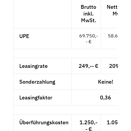
Brutto
Netto exkl
inkl.
MwSt.
MwSt.
UPE
69.750,-
58.613,-- 
- €
Leasingrate
249,-- €
209,24 €
Sonderzahlung
Keine!
Leasingfaktor
0,36
Überführungskosten
1.250,-
1.050,42 
- €