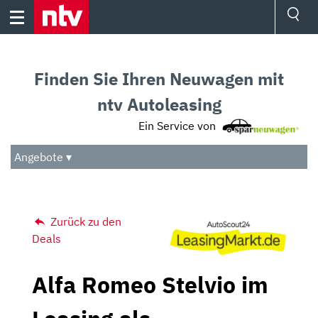
Skip
to
content
Ressorts
Sport
Finden Sie Ihren Neuwagen mit
Börse
Wetter
ntv Autoleasing
TV
Ein Service von
Video
Audio
Angebote ▾
Das Beste
Zurück zu den
Deals
Alfa Romeo Stelvio im