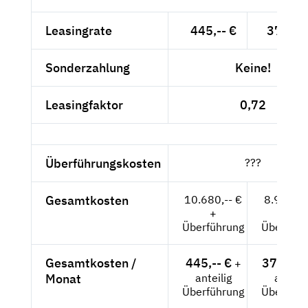
Leasingrate
445,-- €
373,95
Sonderzahlung
Keine!
Leasingfaktor
0,72
Überführungskosten
???
Gesamtkosten
10.680,-- €
8.974,7
+
+
Überführung
Überführ
Gesamtkosten /
445,-- €
373,95 
+
Monat
anteilig
anteili
Überführung
Überführ