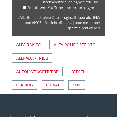
Datenschutzerklärung von YouTube
.
BMW
Inhalt von YouTube immer anzeigen
UND
AMG?
„Alfa Romeo Stelvio Quadrifoglio: Besser als BMW
–
und AMG? – Vorfahrt/Review | auto motor und
VORFAHRT/REVIEW
sport“ direkt öffnen
|
AUTO
ALFA ROMEO
ALFA ROMEO STELVIO
MOTOR
UND
ALLRADANTRIEB
SPORT“
VON
YOUTUBE
AUTOMATIKGETRIEBE
DIESEL
ANZEIGEN
LEASING
PRIVAT
SUV