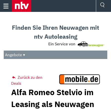
Skip
to
content
Ressorts
Sport
Finden Sie Ihren Neuwagen mit
Börse
Wetter
ntv Autoleasing
TV
Ein Service von
Video
Audio
Angebote ▾
Das Beste
Zurück zu den
Deals
Alfa Romeo Stelvio im
Leasing als Neuwagen