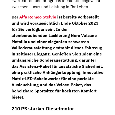
zwei Jahren und bringt das ideale Gleichgewicht
zwischen Luxus und Leistung in Ihr Leben.
Der
Alfa Romeo Stelvio
ist bereits vorbestellt
und wird voraussichtlich Ende Oktober 2023
für Sie verfügbar sein. In der
atemberaubenden Lackierung Nero Vulcano
Metallic und einer eleganten schwarzen
Volllederausstattung erstrahlt dieses Fahrzeug
in zeitloser Eleganz. Genießen Sie zudem eine
umfangreiche Sonderausstattung, darunter
das
Assistenz-Paket
für zusätzliche Sicherheit,
eine praktische
Anhängerkupplung
, innovative
Matrix-LED-Scheinwerfer
für eine perfekte
Ausleuchtung und das
Veloce-Paket
, das
beheizbare
Sportsitze
für höchsten Komfort
bietet.
210 PS starker Dieselmotor