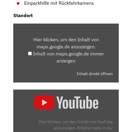
Einparkhilfe mit Rückfahrkamera
Standort
INHALT
VON
Hier klicken, um den Inhalt von
MAPS.GOOGLE.DE
maps.google.de anzuzeigen.
ANZEIGEN
Inhalt von maps.google.de immer
anzeigen
Inhalt direkt öffnen
„ALFA
ROMEO
STELVIO
QUADRIFOGLIO:
BESSER
Hier klicken, um den Inhalt von YouTube
ALS
anzuzeigen.
Erfahre mehr in der