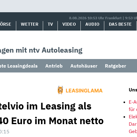
8.08.2026 10:53 Uhr Frankfurt | 9:53 U
BÖRSE
WETTER
TV
VIDEO
AUDIO
DAS BESTE
gen mit ntv Autoleasing
bte Leasingdeals
Antrieb
Autohäuser
Ratgeber
Uns
E-A
elvio im Leasing als
für
Ele
0 Euro im Monat netto
Dar
Geb
0:15