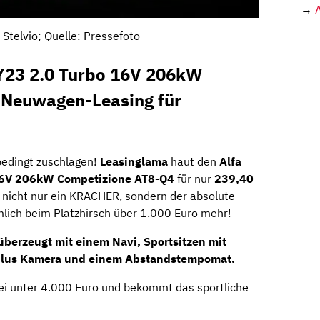
→
Stelvio; Quelle: Pressefoto
Y23 2.0 Turbo 16V 206kW
 Neuwagen-Leasing für
edingt zuschlagen!
Leasinglama
haut den
Alfa
16V 206kW Competizione AT8-Q4
für nur
239,40
t nicht nur ein KRACHER, sondern der absolute
ich beim Platzhirsch über 1.000 Euro mehr!
überzeugt mit einem
Navi
,
Sportsitzen
mit
lus
Kamera
und einem
Abstandstempomat
.
bei unter 4.000 Euro und bekommt das sportliche