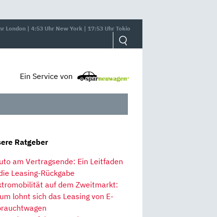
hr London | 4:53 Uhr New York | 17:53 Uhr Tokio
Ein Service von
ere Ratgeber
uto am Vertragsende: Ein Leitfaden
 die Leasing-Rückgabe
ktromobilität auf dem Zweitmarkt:
um lohnt sich das Leasing von E-
rauchtwagen