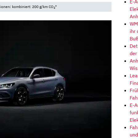
E-A
sionen: kombiniert: 200 g/km CO
*
Ele
2
Anh
WM-
ihr
Buß
Det
der
Anh
Wis
Lea
Fin
Frü
Fah
E-A
fun
Ele
Fah
und