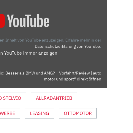
den Inhalt von YouTube anzuzeigen.
Erfahre mehr in der
Datenschutzerklärung von YouTube
.
on YouTube immer anzeigen
io: Besser als BMW und AMG? – Vorfahrt/Review | auto
motor und sport“ direkt öffnen
O STELVIO
ALLRADANTRIEB
WERBE
LEASING
OTTOMOTOR