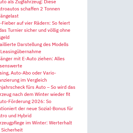
uto als Zugfahrzeug: Diese
ktroautos schaffen 2 Tonnen
ängelast
Fieber auf vier Rädern: So feiert
 das Turnier sicher und völlig ohne
geld
aillierte Darstellung des Modells
 Leasingübernahme
änger mit E-Auto ziehen: Alles
senswerte
sing, Auto-Abo oder Vario-
anzierung im Vergleich
hjahrscheck fürs Auto – So wird das
rzeug nach dem Winter wieder fit
uto-Förderung 2026: So
ktioniert der neue Sozial-Bonus für
ktro und Hybrid
rzeugpflege im Winter: Werterhalt
 Sicherheit