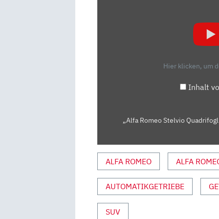
„ALFA
ROMEO
STELVIO
QUADRIFOGLIO:
BESSER
ALS
Hier klicken, um 
BMW
UND
Inhalt v
AMG?
–
VORFAHRT/REVIEW
„Alfa Romeo Stelvio Quadrifogl
|
AUTO
MOTOR
ALFA ROMEO
ALFA ROME
UND
SPORT“
AUTOMATIKGETRIEBE
GE
VON
YOUTUBE
SUV
ANZEIGEN