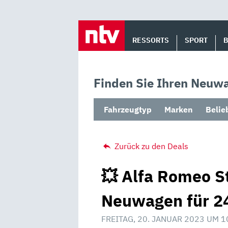
Skip
to
RESSORTS
SPORT
content
Finden Sie Ihren Neuwa
Fahrzeugtyp
Marken
Belie
Zurück zu den Deals
💥 Alfa Romeo St
Neuwagen für 24
FREITAG, 20. JANUAR 2023 UM 1