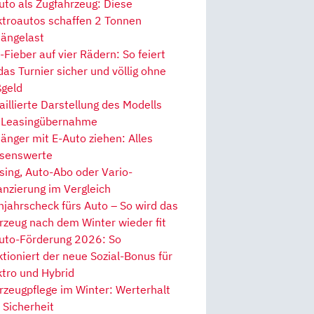
uto als Zugfahrzeug: Diese
ktroautos schaffen 2 Tonnen
ängelast
Fieber auf vier Rädern: So feiert
 das Turnier sicher und völlig ohne
geld
aillierte Darstellung des Modells
 Leasingübernahme
änger mit E-Auto ziehen: Alles
senswerte
sing, Auto-Abo oder Vario-
anzierung im Vergleich
hjahrscheck fürs Auto – So wird das
rzeug nach dem Winter wieder fit
uto-Förderung 2026: So
ktioniert der neue Sozial-Bonus für
ktro und Hybrid
rzeugpflege im Winter: Werterhalt
 Sicherheit