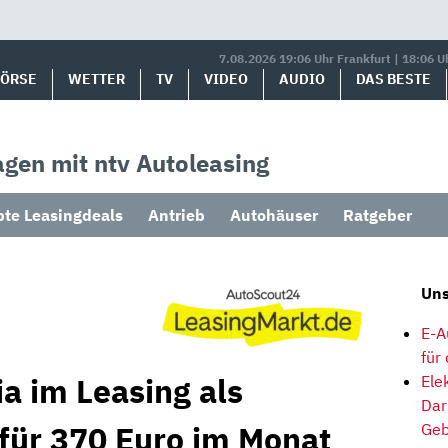
7.08.2026 19:06 Uhr Frankfurt | 18:06 U
BÖRSE
WETTER
TV
VIDEO
AUDIO
DAS BESTE
gen mit ntv Autoleasing
bte Leasingdeals
Antrieb
Autohäuser
Ratgeber
Uns
E-A
für
a im Leasing als
Ele
Dar
 für 370 Euro im Monat
Geb