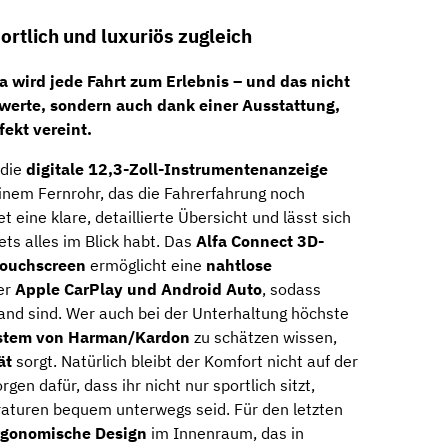
ortlich und luxuriös zugleich
a
wird jede Fahrt zum Erlebnis – und das nicht
rwerte
, sondern auch dank einer Ausstattung,
fekt vereint
.
 die
digitale 12,3-Zoll-Instrumentenanzeige
nem Fernrohr, das die Fahrerfahrung noch
t eine klare, detaillierte Übersicht und lässt sich
ets alles im Blick habt. Das
Alfa Connect 3D-
Touchscreen
ermöglicht eine
nahtlose
er
Apple CarPlay und Android Auto
, sodass
and sind. Wer auch bei der Unterhaltung höchste
stem von Harman/Kardon
zu schätzen wissen,
ät
sorgt. Natürlich bleibt der Komfort nicht auf der
rgen dafür, dass ihr nicht nur sportlich sitzt,
aturen bequem unterwegs seid. Für den letzten
ergonomische Design
im Innenraum, das in