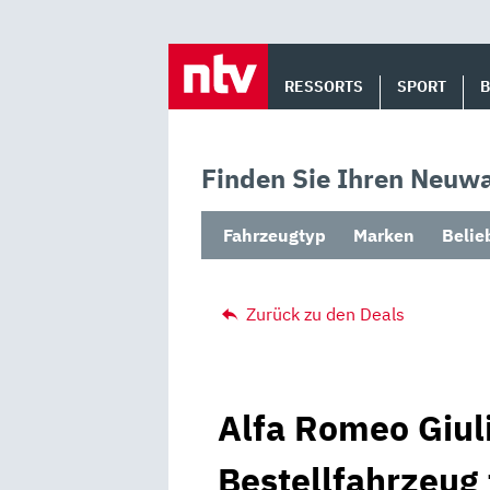
Skip
to
RESSORTS
SPORT
content
Finden Sie Ihren Neuwa
Fahrzeugtyp
Marken
Belie
Zurück zu den Deals
Alfa Romeo Giuli
Bestellfahrzeug