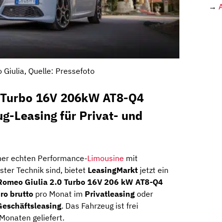
→
 Giulia, Quelle: Pressefoto
0 Turbo 16V 206kW AT8-Q4
ug-Leasing für Privat- und
einer echten Performance-
Limousine
mit
ter Technik sind, bietet
LeasingMarkt
jetzt ein
 Romeo Giulia 2.0 Turbo 16V 206 kW AT8-Q4
ro brutto
pro Monat im
Privatleasing
oder
Geschäftsleasing
. Das Fahrzeug ist frei
 Monaten geliefert.