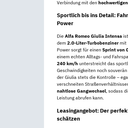
Verbindung mit den
hochwertigen
Sportlich bis ins Detail: Fa
Power
Die
Alfa Romeo Giulia Intensa
is
dem
2.0-Liter-Turbobenziner
mit
Power sorgt für einen
Sprint von 
einem echten Alltags- und Fahrs
240 km/h
unterstreicht das sportl
Geschwindigkeiten noch souverän 
der Giulia stets die Kontrolle – eg
verschneiten Straßenverhältnisse
nahtlose Gangwechsel
, sodass d
Leistung abrufen kann.
Leasingangebot: Der perfekte
schätzen