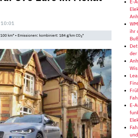
E-A
Ele
Anh
 10:01
WM-
ihr
/100 km* • Emissionen: kombiniert: 184 g/km CO
*
2
Buß
Det
der
Anh
Wis
Lea
Fin
Frü
Fah
E-A
fun
Ele
Fah
und