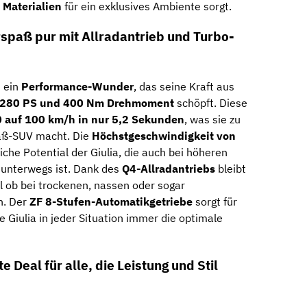
 Materialien
für ein exklusives Ambiente sorgt.
hrspaß pur mit Allradantrieb und Turbo-
t ein
Performance-Wunder
, das seine Kraft aus
280 PS und 400 Nm Drehmoment
schöpft. Diese
0 auf 100 km/h in nur 5,2 Sekunden
, was sie zu
paß-SUV macht. Die
Höchstgeschwindigkeit von
iche Potential der Giulia, die auch bei höheren
unterwegs ist. Dank des
Q4-Allradantriebs
bleibt
al ob bei trockenen, nassen oder sogar
n. Der
ZF 8-Stufen-Automatikgetriebe
sorgt für
ie Giulia in jeder Situation immer die optimale
 Deal für alle, die Leistung und Stil