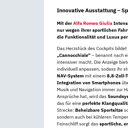
Innovative Ausstattung – Sp
Mit der
Alfa Romeo Giulia
Intens
nur wegen ihrer
sportlichen Fah
die
Funktionalität und Luxus per
Das Herzstück des Cockpits bildet
„Cannocchiale“
– benannt nach ei
intensiver macht. Die Anzeige biete
individuell anpassen, sodass ihr st
NAV-System
mit einem
8,8-Zoll-
Integration von Smartphones
üb
Musik und Navigation immer zur H
Ansprüche hat, wird das
Soundsy
das für eine
perfekte Klangqualit
Strecke:
Beheizbare Sportsitze
so
sondern auch bei kühleren Temper
Feinschliff sorgt das
sportliche, 