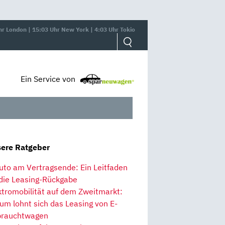
hr London | 15:03 Uhr New York | 4:03 Uhr Tokio
Ein Service von
ere Ratgeber
uto am Vertragsende: Ein Leitfaden
 die Leasing-Rückgabe
ktromobilität auf dem Zweitmarkt:
um lohnt sich das Leasing von E-
rauchtwagen