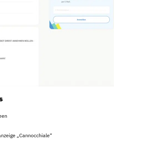
s
een
anzeige „Cannocchiale“