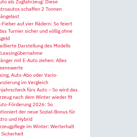
uto als Zugfahrzeug: Diese
ktroautos schaffen 2 Tonnen
ängelast
Fieber auf vier Rädern: So feiert
 das Turnier sicher und völlig ohne
geld
aillierte Darstellung des Modells
 Leasingübernahme
änger mit E-Auto ziehen: Alles
senswerte
sing, Auto-Abo oder Vario-
anzierung im Vergleich
hjahrscheck fürs Auto – So wird das
rzeug nach dem Winter wieder fit
uto-Förderung 2026: So
ktioniert der neue Sozial-Bonus für
ktro und Hybrid
rzeugpflege im Winter: Werterhalt
 Sicherheit