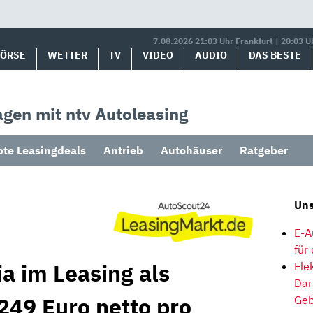
7.08.2026 21:03 Uhr Frankfurt | 20:03 U
BÖRSE
WETTER
TV
VIDEO
AUDIO
DAS BESTE
gen mit ntv Autoleasing
bte Leasingdeals
Antrieb
Autohäuser
Ratgeber
Uns
E-A
für
a im Leasing als
Ele
Dar
249 Euro netto pro
Geb