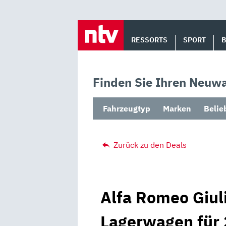
Skip
to
RESSORTS
SPORT
content
Finden Sie Ihren Neuwa
Fahrzeugtyp
Marken
Belie
Zurück zu den Deals
Alfa Romeo Giuli
Lagerwagen für 