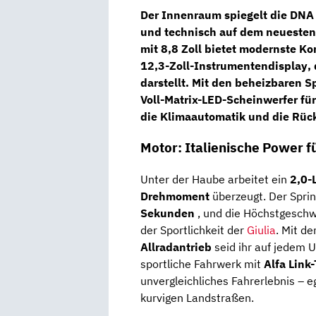
Der Innenraum spiegelt die DNA 
und technisch auf dem neuesten
mit
8,8 Zoll
bietet modernste Konn
12,3-Zoll-Instrumentendisplay
,
darstellt.
Mit den
beheizbaren Sp
Voll-Matrix-LED-Scheinwerfer
für
die
Klimaautomatik
und die
Rüc
Motor: Italienische Power f
Unter der Haube arbeitet ein
2,0-
Drehmoment
überzeugt. Der Sprin
Sekunden
, und die Höchstgeschw
der Sportlichkeit der
Giulia
. Mit d
Allradantrieb
seid ihr auf jedem 
sportliche Fahrwerk mit
Alfa Link
unvergleichliches Fahrerlebnis – e
kurvigen Landstraßen.