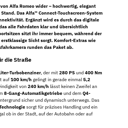
von Alfa Romeo wider – hochwertig, elegant
 Stand. Das
Alfa™
Connect-Touchscreen-
System
ektivität. Ergänzt wird es durch das digitale
 das alle Fahrdaten klar und übersichtlich
ortsitzen
sitzt ihr immer bequem, während der
 erstklassige Sicht sorgt. Komfort-Extras wie
kfahrkamera
runden das Paket ab.
ür die Straße
Liter-Turbobenziner
, der mit
280 PS
und
400 Nm
t auf
100 km/h
gelingt in gerade einmal
5,2
indigkeit von
240 km/h
lässt keinen Zweifel an
em
8-Gang-Automatikgetriebe
und dem
Q4-
Untergrund sicher und dynamisch unterwegs.
Das
-Technologie
sorgt für präzises Handling und ein
gal ob in der Stadt, auf der Autobahn oder auf