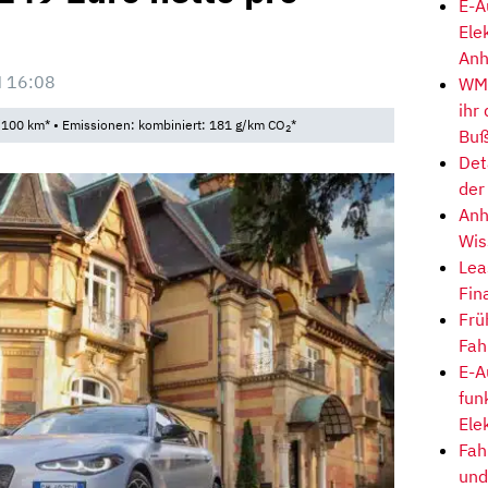
E-A
Ele
Anh
 16:08
WM-
ihr
/100 km* • Emissionen: kombiniert: 181 g/km CO
*
2
Buß
Det
der
Anh
Wis
Lea
Fin
Frü
Fah
E-A
fun
Ele
Fah
und