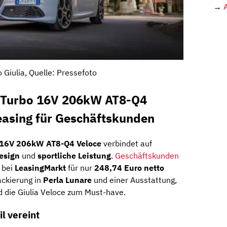
→
 Giulia, Quelle: Pressefoto
0 Turbo 16V 206kW AT8-Q4
asing für Geschäftskunden
o 16V 206kW AT8-Q4 Veloce
verbindet auf
Design
und
sportliche Leistung
.
Geschäftskunden
bei
LeasingMarkt
für nur
248,74 Euro netto
ackierung in
Perla Lunare
und einer Ausstattung,
d die Giulia Veloce zum Must-have.
l vereint