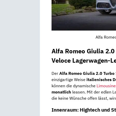
Alfa Romeo
Alfa Romeo Giulia 2.
Veloce Lagerwagen-Le
Der
Alfa Romeo Giulia 2.0 Turb
einzigartige Weise
italienisches 
können die dynamische
Limousine
monatlich
leasen. Mit der edlen L
die keine Wünsche offen lässt, wir
Innenraum: Hightech und Sti