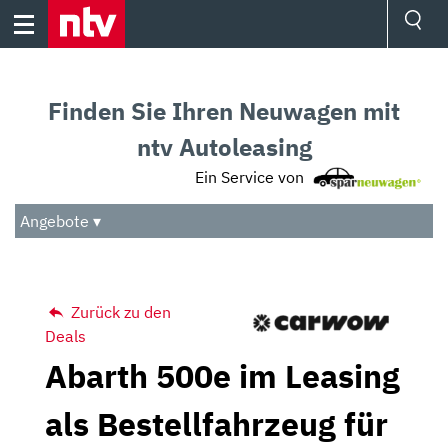
Skip
to
content
Ressorts
Sport
Finden Sie Ihren Neuwagen mit
Börse
Wetter
ntv Autoleasing
TV
Ein Service von
Video
Audio
Angebote ▾
Das Beste
Zurück zu den
Deals
Abarth 500e im Leasing
als Bestellfahrzeug für