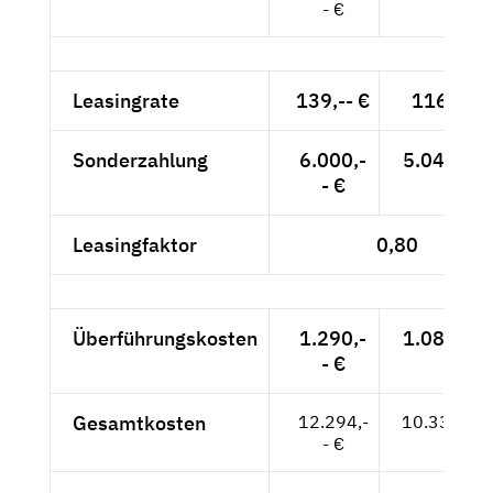
- €
Leasingrate
139,-- €
116,81 
Sonderzahlung
6.000,-
5.042,02 
- €
Leasingfaktor
0,80
Überführungskosten
1.290,-
1.084,03 
- €
Gesamtkosten
12.294,-
10.331,09
- €