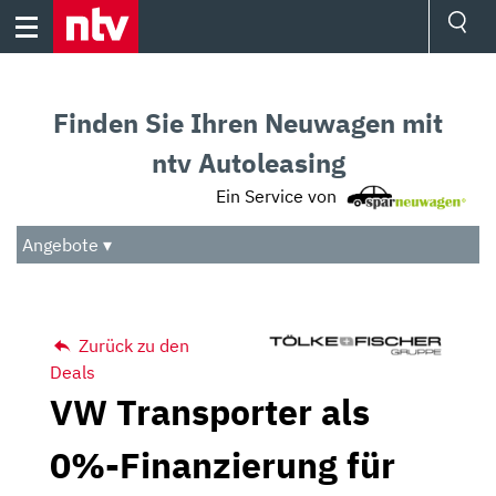
Skip
to
content
Ressorts
Sport
Finden Sie Ihren Neuwagen mit
Börse
Wetter
ntv Autoleasing
TV
Ein Service von
Video
Audio
Angebote ▾
Das Beste
Zurück zu den
Deals
VW Transporter als
0%-Finanzierung für