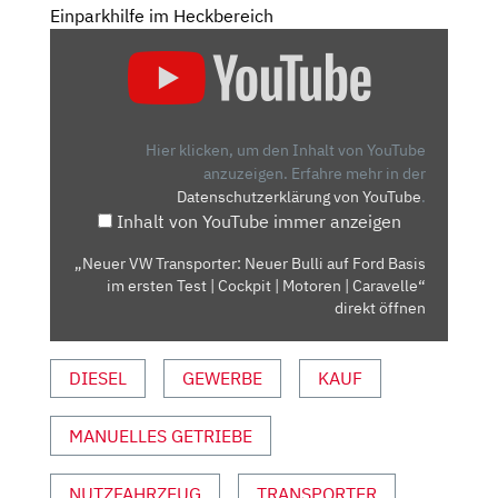
Einparkhilfe im Heckbereich
„NEUER
VW
TRANSPORTER:
NEUER
BULLI
Hier klicken, um den Inhalt von YouTube
AUF
anzuzeigen.
Erfahre mehr in der
Datenschutzerklärung von YouTube
.
FORD
Inhalt von YouTube immer anzeigen
BASIS
IM
„Neuer VW Transporter: Neuer Bulli auf Ford Basis
ERSTEN
im ersten Test | Cockpit | Motoren | Caravelle“
TEST
direkt öffnen
|
COCKPIT
DIESEL
GEWERBE
KAUF
|
MOTOREN
MANUELLES GETRIEBE
|
CARAVELLE“
VON
NUTZFAHRZEUG
TRANSPORTER