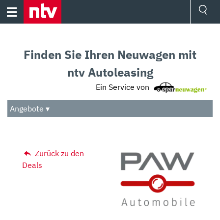
Skip
to
content
Ressorts
Sport
Finden Sie Ihren Neuwagen mit
Börse
Wetter
ntv Autoleasing
TV
Ein Service von
Video
Audio
Angebote ▾
Das Beste
Zurück zu den
Deals