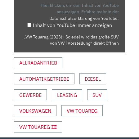
SO
Hier klicken, um den Inhalt von YouTube
EDEL
anzuzeigen.
Erfahre mehr in der
Datenschutzerklärung von YouTube
.
WIRD
Inhalt von YouTube immer anzeigen
DAS
GROSSE S
„VW Touareg (2023) | So edel wird das große SUV
UV V
von VW | Vorstellung“ direkt öffnen
ON V
W |
ALLRADANTRIEB
V
ORSTELLUNG“ V
ON Y
AUTOMATIKGETRIEBE
DIESEL
OUTUBE A
NZEIGEN
GEWERBE
LEASING
SUV
VOLKSWAGEN
VW TOUAREG
VW TOUAREG III