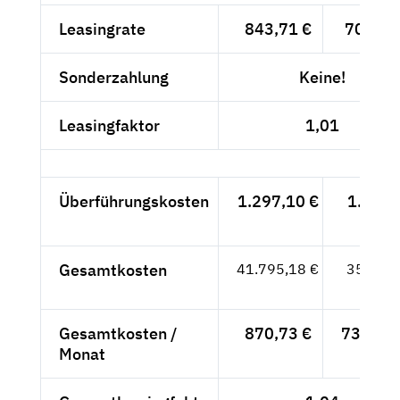
Leasingrate
843,71 €
709,-- 
Sonderzahlung
Keine!
Leasingfaktor
1,01
Überführungskosten
1.297,10 €
1.090,
- €
Gesamtkosten
41.795,18 €
35.122,
- €
Gesamtkosten /
870,73 €
731,71 
Monat