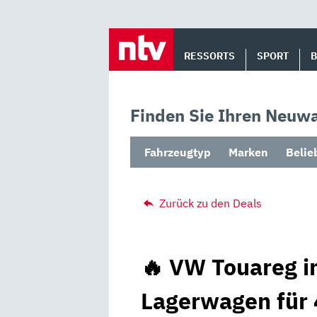
Skip
to
RESSORTS
SPORT
content
Finden Sie Ihren Neuwa
Fahrzeugtyp
Marken
Belie
Zurück zu den Deals
🔥 VW Touareg i
Lagerwagen für 