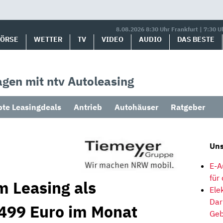
8.08.2026 8:30 Uhr Frankfurt | 7:30 U
BÖRSE
WETTER
TV
VIDEO
AUDIO
DAS BESTE
gen mit ntv Autoleasing
bte Leasingdeals
Antrieb
Autohäuser
Ratgeber
Uns
E-A
für
m Leasing als
Ele
Dar
499 Euro im Monat
Geb