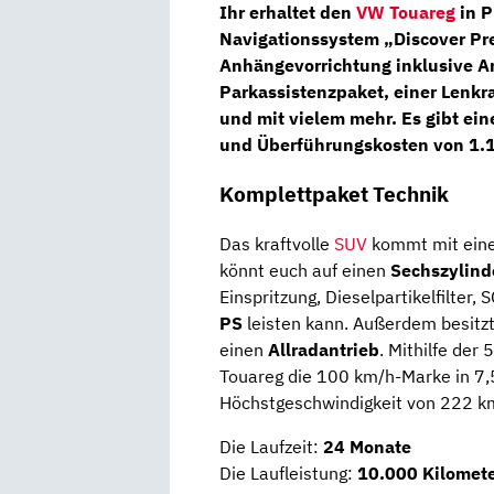
Ihr erhaltet den
VW Touareg
in P
Navigationssystem „Discover Pr
Anhängevorrichtung inklusive A
Parkassistenzpaket, einer Lenk
und mit vielem mehr. Es gibt ei
und Überführungskosten von 1.1
Komplettpaket Technik
Das kraftvolle
SUV
kommt mit einem
könnt euch auf einen
Sechszylind
Einspritzung, Dieselpartikelfilter
PS
leisten kann. Außerdem besitzt
einen
Allradantrieb
. Mithilfe de
Touareg die 100 km/h-Marke in 7,5
Höchstgeschwindigkeit von 222 k
Die Laufzeit:
24 Monate
Die Laufleistung:
10.000 Kilomete