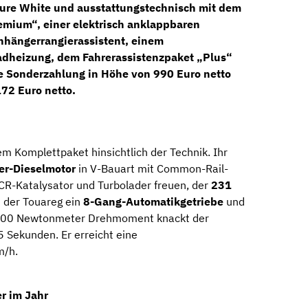
ure White und ausstattungstechnisch mit dem
emium“, einer elektrisch anklappbaren
nhängerrangierassistent, einem
radheizung, dem Fahrerassistenzpaket „Plus“
ne Sonderzahlung in Höhe von 990 Euro netto
72 Euro netto.
 Komplettpaket hinsichtlich der Technik. Ihr
er-Dieselmotor
in V-Bauart mit Common-Rail-
, SCR-Katalysator und Turbolader freuen, der
231
 der Touareg ein
8-Gang-Automatikgetriebe
und
r 500 Newtonmeter Drehmoment knackt der
 Sekunden. Er erreicht eine
m/h.
r im Jahr