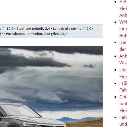
E-A
Ele
Anh
2
WM-
ihr
): 12,2 • Stadtrand (mittel): 8,4 • Landstraße (schnell): 7,0 •
8,3* • Emissionen: kombiniert: 218 g/km CO
*
Buß
2
Det
der
Anh
Wis
Lea
Fin
Frü
Fah
E-A
fun
Ele
Fah
und