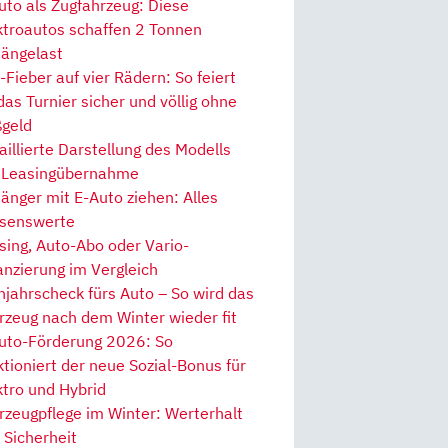
uto als Zugfahrzeug: Diese
ktroautos schaffen 2 Tonnen
ängelast
Fieber auf vier Rädern: So feiert
 das Turnier sicher und völlig ohne
geld
aillierte Darstellung des Modells
 Leasingübernahme
änger mit E-Auto ziehen: Alles
senswerte
sing, Auto-Abo oder Vario-
anzierung im Vergleich
hjahrscheck fürs Auto – So wird das
rzeug nach dem Winter wieder fit
uto-Förderung 2026: So
ktioniert der neue Sozial-Bonus für
ktro und Hybrid
rzeugpflege im Winter: Werterhalt
 Sicherheit