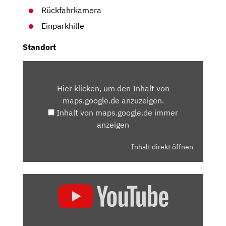
Rückfahrkamera
Einparkhilfe
Standort
INHALT
VON
Hier klicken, um den Inhalt von
MAPS.GOOGLE.DE
maps.google.de anzuzeigen.
ANZEIGEN
Inhalt von maps.google.de immer
anzeigen
Inhalt direkt öffnen
„VW
TOUAREG:
GENAU
RICHTIG