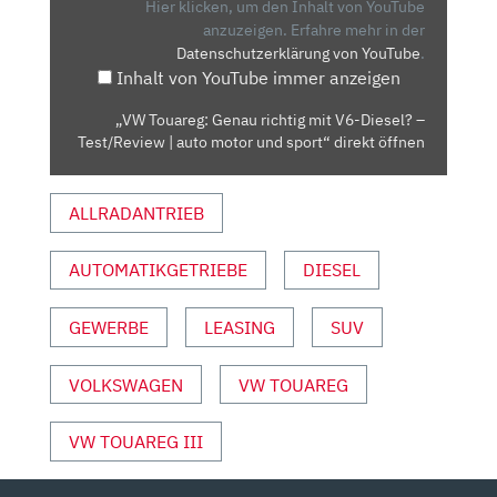
MIT
Hier klicken, um den Inhalt von YouTube
V6-
anzuzeigen.
Erfahre mehr in der
Datenschutzerklärung von YouTube
.
DIESEL?
Inhalt von YouTube immer anzeigen
–
TEST/REVIEW
„VW Touareg: Genau richtig mit V6-Diesel? –
|
Test/Review | auto motor und sport“ direkt öffnen
AUTO
MOTOR
ALLRADANTRIEB
UND
SPORT“
VON
AUTOMATIKGETRIEBE
DIESEL
YOUTUBE
ANZEIGEN
GEWERBE
LEASING
SUV
VOLKSWAGEN
VW TOUAREG
VW TOUAREG III