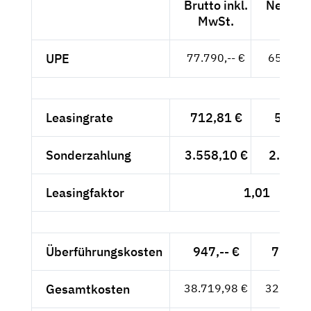
Brutto inkl.
Netto e
MwSt.
MwSt
UPE
77.790,-- €
65.370,-
Leasingrate
712,81 €
599,--
Sonderzahlung
3.558,10 €
2.990,-
Leasingfaktor
1,01
Überführungskosten
947,-- €
795,80
Gesamtkosten
38.719,98 €
32.537,