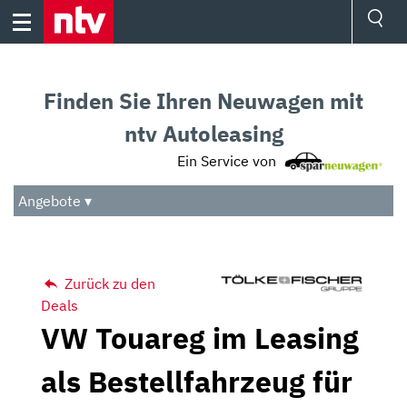
Skip
to
content
Ressorts
Sport
Finden Sie Ihren Neuwagen mit
Börse
Wetter
ntv Autoleasing
TV
Ein Service von
Video
Audio
Angebote ▾
Das Beste
Zurück zu den
Deals
VW Touareg im Leasing
als Bestellfahrzeug für