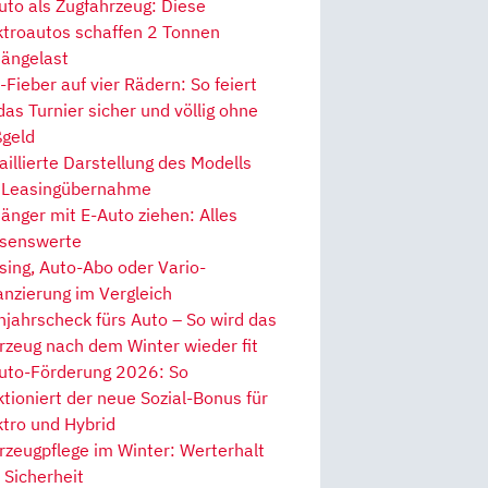
uto als Zugfahrzeug: Diese
ktroautos schaffen 2 Tonnen
ängelast
Fieber auf vier Rädern: So feiert
 das Turnier sicher und völlig ohne
geld
aillierte Darstellung des Modells
 Leasingübernahme
änger mit E-Auto ziehen: Alles
senswerte
sing, Auto-Abo oder Vario-
anzierung im Vergleich
hjahrscheck fürs Auto – So wird das
rzeug nach dem Winter wieder fit
uto-Förderung 2026: So
ktioniert der neue Sozial-Bonus für
ktro und Hybrid
rzeugpflege im Winter: Werterhalt
 Sicherheit