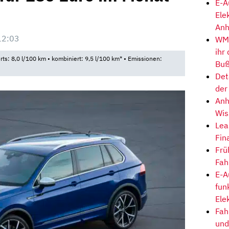
E-A
Ele
Anh
12:03
WM-
ihr
rts: 8,0 l/100 km • kombiniert: 9,5 l/100 km* • Emissionen:
Buß
Det
der
Anh
Wis
Lea
Fin
Frü
Fah
E-A
fun
Ele
Fah
und