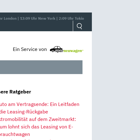
hr London | 13:09 Uhr New York | 2:09 Uhr Tokio
Ein Service von
ere Ratgeber
uto am Vertragsende: Ein Leitfaden
 die Leasing-Rückgabe
ktromobilität auf dem Zweitmarkt:
um lohnt sich das Leasing von E-
rauchtwagen