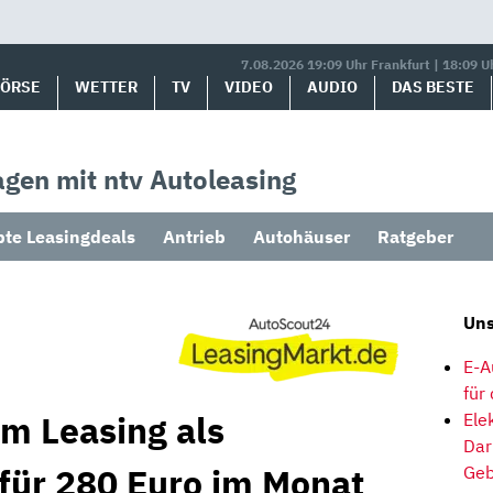
7.08.2026 19:09 Uhr Frankfurt | 18:09 U
BÖRSE
WETTER
TV
VIDEO
AUDIO
DAS BESTE
gen mit ntv Autoleasing
bte Leasingdeals
Antrieb
Autohäuser
Ratgeber
Uns
E-A
für
im Leasing als
Ele
Dar
 für 280 Euro im Monat
Geb