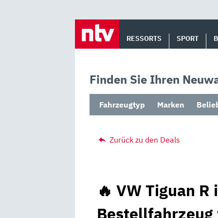
Skip
to
RESSORTS
SPORT
content
Finden Sie Ihren Neuwa
Fahrzeugtyp
Marken
Belie
Zurück zu den Deals
🔥 VW Tiguan R 
Bestellfahrzeug