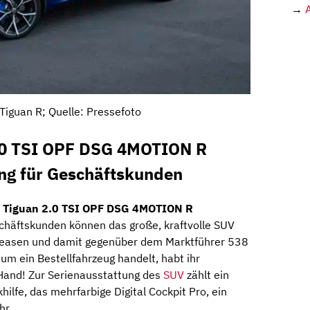
→
iguan R; Quelle: Pressefoto
.0 TSI OPF DSG 4MOTION R
ing für Geschäftskunden
 Tiguan 2.0 TSI OPF DSG 4MOTION R
häftskunden können das große, kraftvolle SUV
leasen und damit gegenüber dem Marktführer 538
um ein Bestellfahrzeug handelt, habt ihr
e Hand! Zur Serienausstattung des
SUV
zählt ein
khilfe, das mehrfarbige Digital Cockpit Pro, ein
hr.