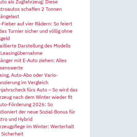
uto als Zugfahrzeug: Diese
ktroautos schaffen 2 Tonnen
ängelast
Fieber auf vier Rädern: So feiert
 das Turnier sicher und völlig ohne
geld
aillierte Darstellung des Modells
 Leasingübernahme
änger mit E-Auto ziehen: Alles
senswerte
sing, Auto-Abo oder Vario-
anzierung im Vergleich
hjahrscheck fürs Auto – So wird das
rzeug nach dem Winter wieder fit
uto-Förderung 2026: So
ktioniert der neue Sozial-Bonus für
ktro und Hybrid
rzeugpflege im Winter: Werterhalt
 Sicherheit