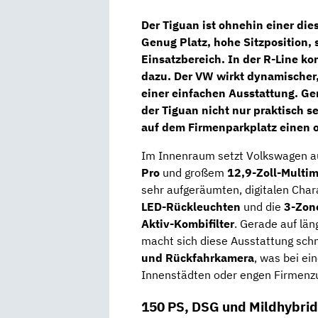
Der Tiguan ist ohnehin einer dies
Genug Platz, hohe Sitzposition, 
Einsatzbereich. In der
R-Line
kom
dazu. Der VW wirkt dynamischer,
einer einfachen Ausstattung. Ge
der Tiguan nicht nur praktisch 
auf dem Firmenparkplatz einen o
Im Innenraum setzt Volkswagen a
Pro
und großem
12,9-Zoll-Multi
sehr aufgeräumten, digitalen Ch
LED-Rückleuchten
und die
3-Zone
Aktiv-Kombifilter
. Gerade auf lä
macht sich diese Ausstattung schn
und Rückfahrkamera
, was bei e
Innenstädten oder engen Firmenzuf
150 PS, DSG und Mildhybrid