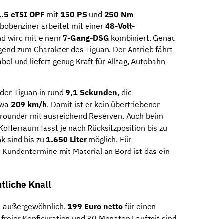
1.5 eTSI OPF
mit
150 PS
und
250 Nm
rbobenziner arbeitet mit einer
48-Volt-
d wird mit einem
7-Gang-DSG
kombiniert. Genau
end zum Charakter des Tiguan. Der Antrieb fährt
el und liefert genug Kraft für Alltag, Autobahn
der Tiguan in rund
9,1 Sekunden
, die
twa
209 km/h
. Damit ist er kein übertriebener
llrounder mit ausreichend Reserven. Auch beim
Kofferraum fasst je nach Rücksitzposition bis zu
k sind bis zu
1.650 Liter
möglich. Für
r Kundentermine mit Material an Bord ist das ein
ntliche Knall
l außergewöhnlich.
199 Euro netto
für einen
 freier Konfiguration und 30 Monaten Laufzeit sind