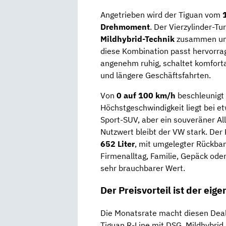
Angetrieben wird der Tiguan vom
Drehmoment
. Der Vierzylinder-Tu
Mildhybrid-Technik
zusammen un
diese Kombination passt hervorrag
angenehm ruhig, schaltet komfortab
und längere Geschäftsfahrten.
Von
0 auf 100 km/h
beschleunigt 
Höchstgeschwindigkeit liegt bei e
Sport-SUV, aber ein souveräner A
Nutzwert bleibt der VW stark. Der 
652 Liter
, mit umgelegter Rückban
Firmenalltag, Familie, Gepäck ode
sehr brauchbarer Wert.
Der Preisvorteil ist der eige
Die Monatsrate macht diesen Dea
Tiguan R-Line mit DSG, Mildhybrid,