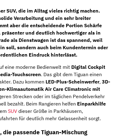
er SUV, die im Alltag vieles richtig machen.
solide Verarbeitung und ein sehr breiter
mt aber die entscheidende Portion Schärfe
 präsenter und deutlich hochwertiger als in
rade als Dienstwagen ist das spannend, weil
sein soll, sondern auch beim Kundentermin oder
rdentlichen Eindruck hinterlässt.
uf eine moderne Bedienwelt mit
Digital Cockpit
media-Touchscreen
. Das gibt dem Tiguan einen
arakter. Dazu kommen
LED-Plus-Scheinwerfer
,
3D-
n-Klimaautomatik Air Care Climatronic mit
ngeren Strecken oder im täglichen Pendelverkehr
ell bezahlt. Beim Rangieren helfen
Einparkhilfe
inem
SUV
dieser Größe in Parkhäusern,
ahrten für deutlich mehr Gelassenheit sorgt.
, die passende Tiguan-Mischung