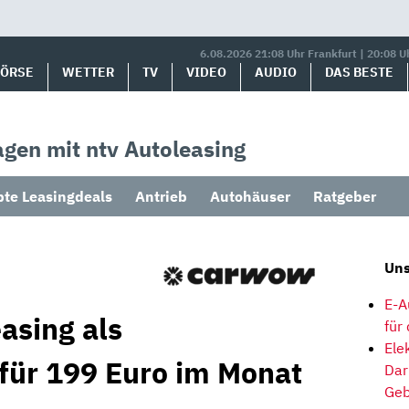
6.08.2026 21:08 Uhr Frankfurt | 20:08 U
BÖRSE
WETTER
TV
VIDEO
AUDIO
DAS BESTE
gen mit ntv Autoleasing
bte Leasingdeals
Antrieb
Autohäuser
Ratgeber
Uns
E-A
asing als
für
Ele
 für 199 Euro im Monat
Dar
Geb