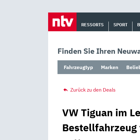
Skip
to
RESSORTS
SPORT
content
Finden Sie Ihren Neuwa
Fahrzeugtyp
Marken
Belie
Zurück zu den Deals
VW Tiguan im Le
Bestellfahrzeug