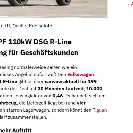
→
n III, Quelle: Pressefoto
OPF 110kW DSG R-Line
ing für Geschäftskunden
easing normalerweise selten wie ein
 dieses Angebot sofort auf: Den
Volkswagen
 R-Line
gibt es über
carwow aktuell für 199
wurde der Deal mit
30 Monaten Laufzeit
,
10.000
arken Leasingfaktor von
0,46
. Es handelt sich um
fahrzeug
, die Lieferzeit liegt bei rund
vier
nen starren Lagerwagen, sondern könnt den
Tiguan
arf zusammenstellen.
ehr Auftritt