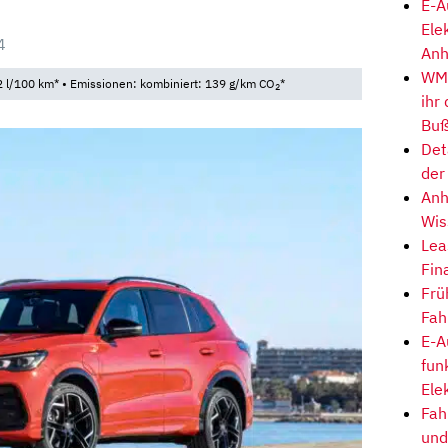
E-A
Ele
4
Anh
WM-
 l/100 km* • Emissionen: kombiniert: 139 g/km CO
*
2
ihr
Buß
Det
der
Anh
Wis
Lea
Fin
Frü
Fah
E-A
fun
Ele
Fah
und