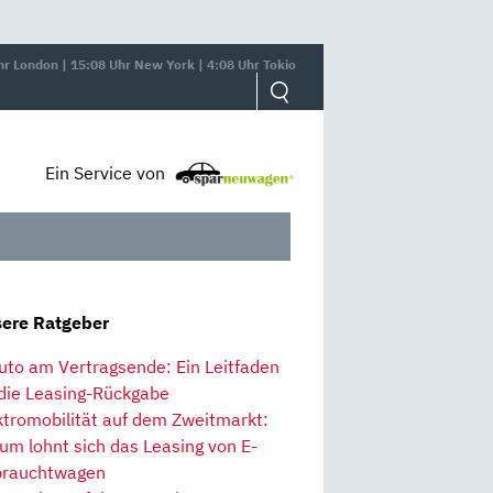
hr London | 15:08 Uhr New York | 4:08 Uhr Tokio
Ein Service von
ere Ratgeber
uto am Vertragsende: Ein Leitfaden
 die Leasing-Rückgabe
ktromobilität auf dem Zweitmarkt:
um lohnt sich das Leasing von E-
rauchtwagen