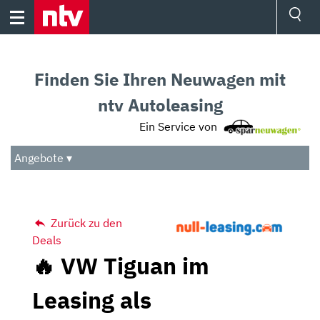
Skip
to
content
Ressorts
Sport
Finden Sie Ihren Neuwagen mit
Börse
Wetter
ntv Autoleasing
TV
Ein Service von
Video
Audio
Angebote ▾
Das Beste
Zurück zu den
Deals
🔥 VW Tiguan im
Leasing als