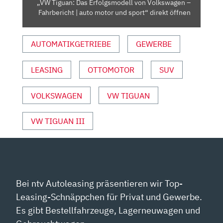
„VW Tiguan: Das Erfolgsmodell von Volkswagen –
AUTO
Fahrbericht | auto motor und sport“ direkt öffnen
MOTOR
UND
AUTOMATIKGETRIEBE
GEWERBE
SPORT“
VON
YOUTUBE
LEASING
OTTOMOTOR
SUV
ANZEIGEN
VOLKSWAGEN
VW TIGUAN
VW TIGUAN III
Bei ntv Autoleasing präsentieren wir Top-
Leasing-Schnäppchen für Privat und Gewerbe.
Es gibt Bestellfahrzeuge, Lagerneuwagen und