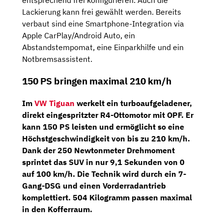
entsprechend frei konfigurieren. Auch die
Lackierung kann frei gewählt werden. Bereits
verbaut sind eine Smartphone-Integration via
Apple CarPlay/Android Auto, ein
Abstandstempomat, eine Einparkhilfe und ein
Notbremsassistent.
150 PS bringen maximal 210 km/h
Im
VW Tiguan
werkelt ein turboaufgeladener,
direkt eingespritzter
R4-Ottomotor
mit OPF. Er
kann
150 PS
leisten und ermöglicht so eine
Höchstgeschwindigkeit von bis zu 210 km/h.
Dank der 250 Newtonmeter Drehmoment
sprintet das SUV in nur 9,1 Sekunden von 0
auf 100 km/h. Die Technik wird durch ein
7-
Gang-DSG
und einen Vorderradantrieb
komplettiert. 504 Kilogramm passen maximal
in den Kofferraum.