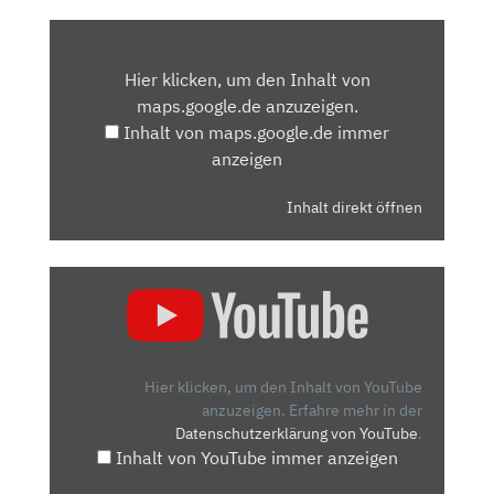
INHALT
VON
Hier klicken, um den Inhalt von
MAPS.GOOGLE.DE
maps.google.de anzuzeigen.
ANZEIGEN
Inhalt von maps.google.de immer
anzeigen
Inhalt direkt öffnen
„VW
TIGUAN:
DAS
ERFOLGSMODELL
VON
Hier klicken, um den Inhalt von YouTube
VOLKSWAGEN
anzuzeigen.
Erfahre mehr in der
Datenschutzerklärung von YouTube
.
–
Inhalt von YouTube immer anzeigen
FAHRBERICHT
|