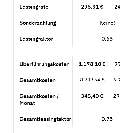
Leasingrate
296,31 €
249,-- 
Sonderzahlung
Keine!
Leasingfaktor
0,63
Überführungskosten
1.178,10 €
990,-- 
Gesamtkosten
8.289,54 €
6.966,--
Gesamtkosten /
345,40 €
290,25 
Monat
Gesamtleasingfaktor
0,73