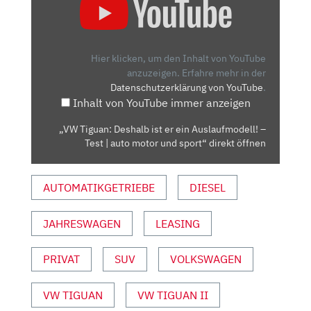
TIGUAN:
DESHALB
IST
ER
Hier klicken, um den Inhalt von YouTube
EIN
anzuzeigen.
Erfahre mehr in der
Datenschutzerklärung von YouTube
.
AUSLAUFMODELL!
Inhalt von YouTube immer anzeigen
–
TEST
„VW Tiguan: Deshalb ist er ein Auslaufmodell! –
|
Test | auto motor und sport“ direkt öffnen
AUTO
MOTOR
AUTOMATIKGETRIEBE
DIESEL
UND
SPORT“
VON
JAHRESWAGEN
LEASING
YOUTUBE
ANZEIGEN
PRIVAT
SUV
VOLKSWAGEN
VW TIGUAN
VW TIGUAN II