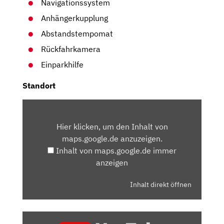
Navigationssystem
Anhängerkupplung
Abstandstempomat
Rückfahrkamera
Einparkhilfe
Standort
INHALT
VON
Hier klicken, um den Inhalt von
MAPS.GOOGLE.DE
maps.google.de anzuzeigen.
ANZEIGEN
Inhalt von maps.google.de immer
anzeigen
Inhalt direkt öffnen
„VW