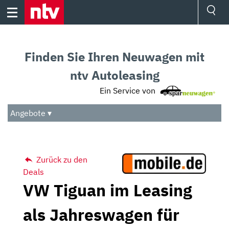
Skip
to
content
Ressorts
Sport
Finden Sie Ihren Neuwagen mit
Börse
Wetter
ntv Autoleasing
TV
Ein Service von
Video
Audio
Angebote ▾
Das Beste
Zurück zu den
Deals
VW Tiguan im Leasing
als Jahreswagen für