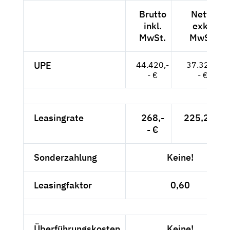
Brutto
Netto
inkl.
exkl.
MwSt.
MwSt.
UPE
44.420,-
37.328,-
- €
- €
Leasingrate
268,-
225,21 €
- €
Sonderzahlung
Keine!
Leasingfaktor
0,60
Überführungskosten
Keine!