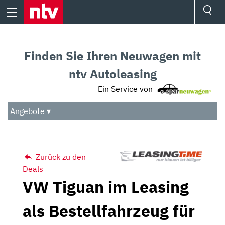
Skip
to
content
Ressorts
Sport
Finden Sie Ihren Neuwagen mit
Börse
Wetter
ntv Autoleasing
TV
Ein Service von
Video
Audio
Angebote ▾
Das Beste
Zurück zu den
Deals
VW Tiguan im Leasing
als Bestellfahrzeug für