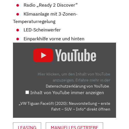
Radio „Ready 2 Discover“
Klimaanlage mit 3-Zonen-
Temperaturregelung
LED-Scheinwerfer
Einparkhilfe vorne und hinten
„VW
TIGUAN
FACELIFT
(2020):
NEUVORSTELLUNG
Hier klicken, um den Inhalt von YouTube
–
anzuzeigen.
Erfahre mehr in der
Datenschutzerklärung von YouTube
.
ERSTE
Inhalt von YouTube immer anzeigen
FAHRT
–
„VW Tiguan Facelift (2020): Neuvorstellung – erste
SUV
Fahrt – SUV – Info“ direkt öffnen
–
INFO“
LEASING
MANUELLES GETRIEBE
VON