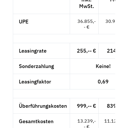
MwSt.
UPE
36.855,-
30.971,-- 
- €
Leasingrate
255,-- €
214,29 
Sonderzahlung
Keine!
Leasingfaktor
0,69
Überführungskosten
999,-- €
839,50 
Gesamtkosten
13.239,-
11.125,21
- €