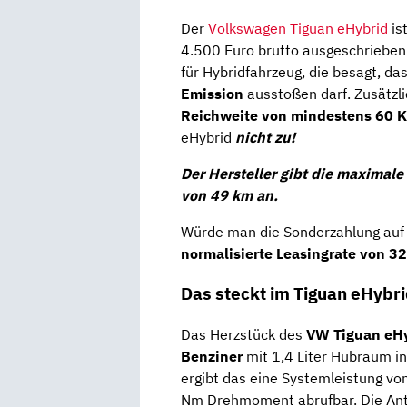
Der
Volkswagen Tiguan eHybrid
is
4.500 Euro brutto ausgeschrieben.
für Hybridfahrzeug, die besagt, da
Emission
ausstoßen darf. Zusätzl
Reichweite von mindestens
60 K
eHybrid
nicht zu!
Der Hersteller gibt die maximal
von 49 km an.
Würde man die Sonderzahlung auf 
normalisierte Leasingrate von 3
Das steckt im Tiguan eHybr
Das Herzstück des
VW Tiguan eH
Benziner
mit 1,4 Liter Hubraum i
ergibt das eine Systemleistung vo
Nm Drehmoment abrufbar. Die Antr