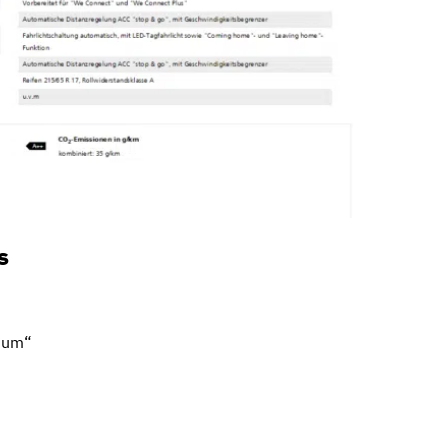
s
mium“