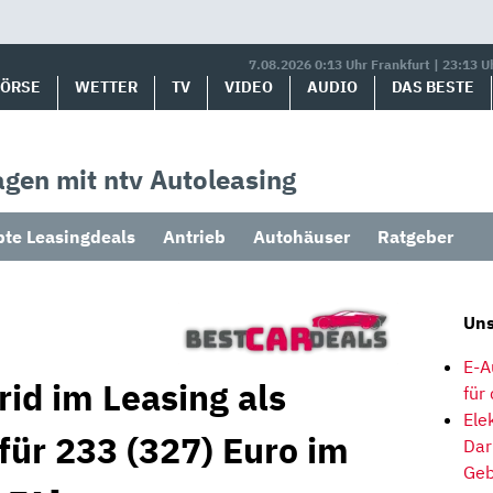
7.08.2026 0:13 Uhr Frankfurt | 23:13 U
BÖRSE
WETTER
TV
VIDEO
AUDIO
DAS BESTE
gen mit ntv Autoleasing
bte Leasingdeals
Antrieb
Autohäuser
Ratgeber
Uns
E-A
id im Leasing als
für
Ele
für 233 (327) Euro im
Dar
Geb