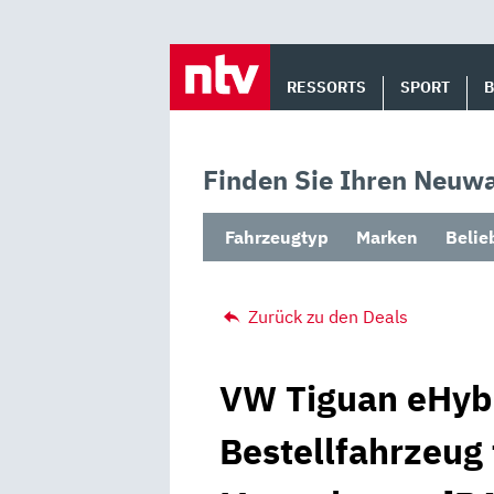
Skip
to
RESSORTS
SPORT
content
Finden Sie Ihren Neuwa
Fahrzeugtyp
Marken
Belie
Zurück zu den Deals
VW Tiguan eHybr
Bestellfahrzeug 