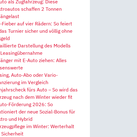
uto als Zugfahrzeug: Diese
ktroautos schaffen 2 Tonnen
ängelast
Fieber auf vier Rädern: So feiert
 das Turnier sicher und völlig ohne
geld
aillierte Darstellung des Modells
 Leasingübernahme
änger mit E-Auto ziehen: Alles
senswerte
sing, Auto-Abo oder Vario-
anzierung im Vergleich
hjahrscheck fürs Auto – So wird das
rzeug nach dem Winter wieder fit
uto-Förderung 2026: So
ktioniert der neue Sozial-Bonus für
ktro und Hybrid
rzeugpflege im Winter: Werterhalt
 Sicherheit