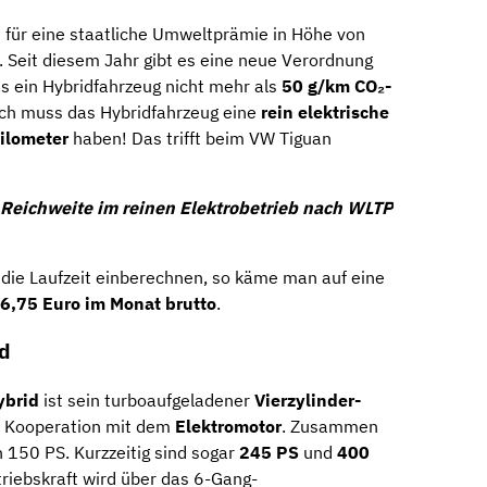
t für eine staatliche Umweltprämie in Höhe von
 Seit diesem Jahr gibt es eine neue Verordnung
ss ein Hybridfahrzeug nicht mehr als
50 g/km CO₂-
ich muss das Hybridfahrzeug eine
rein elektrische
ilometer
haben! Das trifft beim VW Tiguan
e Reichweite im reinen Elektrobetrieb nach WLTP
die Laufzeit einberechnen, so käme man auf eine
26,75 Euro im Monat brutto
.
id
ybrid
ist sein turboaufgeladener
Vierzylinder-
n Kooperation mit dem
Elektromotor
. Zusammen
n 150 PS. Kurzzeitig sind sogar
245 PS
und
400
iebskraft wird über das 6-Gang-