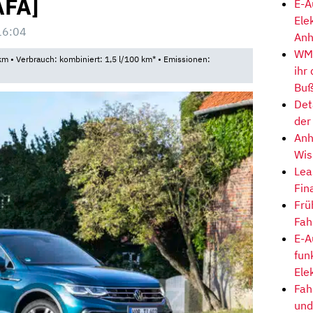
AFA]
E-A
Ele
16:04
Anh
WM-
m • Verbrauch: kombiniert: 1,5 l/100 km* • Emissionen:
ihr
Buß
Det
der
Anh
Wis
Lea
Fin
Frü
Fah
E-A
fun
Ele
Fah
und