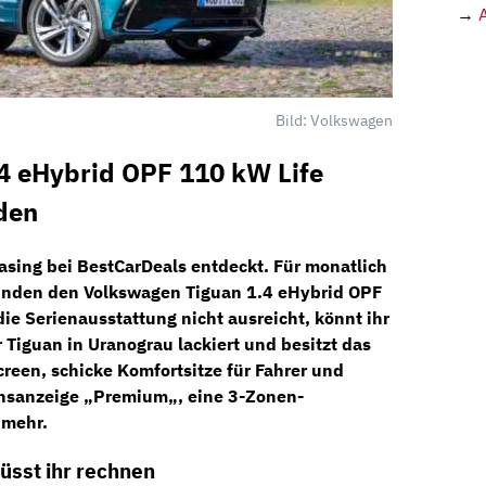
→
Bild: Volkswagen
4 eHybrid OPF 110 kW Life
den
asing bei
BestCarDeals
entdeckt. Für
monatlich
unden den
Volkswagen Tiguan 1.4 eHybrid OPF
ie Serienausstattung nicht ausreicht, könnt ihr
er Tiguan in Uranograu lackiert und besitzt das
creen, schicke
Komfortsitze
für Fahrer und
onsanzeige „Premium
„, eine 3-Zonen-
 mehr.
üsst ihr rechnen