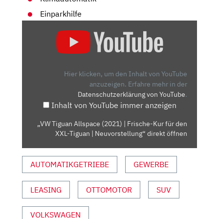
Einparkhilfe
„VW
TIGUAN
ALLSPACE
(2021)
| FRISCHE-
Hier klicken, um den Inhalt von YouTube
KUR
anzuzeigen.
Erfahre mehr in der
Datenschutzerklärung von YouTube
.
FÜR
Inhalt von YouTube immer anzeigen
DEN
XXL-
„VW Tiguan Allspace (2021) | Frische-Kur für den
TIGUAN
XXL-Tiguan | Neuvorstellung“ direkt öffnen
| NEUVORSTELLUNG“
VON
AUTOMATIKGETRIEBE
GEWERBE
YOUTUBE
ANZEIGEN
LEASING
OTTOMOTOR
SUV
VOLKSWAGEN