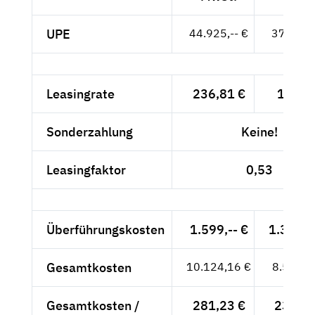
UPE
44.925,-- €
37.752,-
Leasingrate
236,81 €
199,--
Sonderzahlung
Keine!
Leasingfaktor
0,53
Überführungskosten
1.599,-- €
1.343,7
Gesamtkosten
10.124,16 €
8.507,7
Gesamtkosten /
281,23 €
236,33