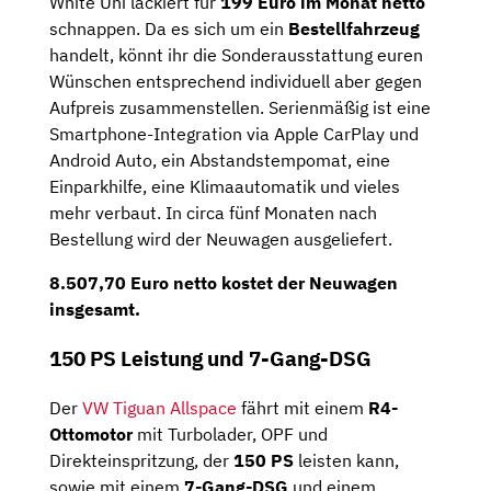
White Uni lackiert für
199 Euro im Monat netto
schnappen. Da es sich um ein
Bestellfahrzeug
handelt, könnt ihr die Sonderausstattung euren
Wünschen entsprechend individuell aber gegen
Aufpreis zusammenstellen. Serienmäßig ist eine
Smartphone-Integration via Apple CarPlay und
Android Auto, ein Abstandstempomat, eine
Einparkhilfe, eine Klimaautomatik und vieles
mehr verbaut. In circa fünf Monaten nach
Bestellung wird der Neuwagen ausgeliefert.
8.507,70 Euro netto
kostet der Neuwagen
insgesamt.
150 PS Leistung und 7-Gang-DSG
Der
VW Tiguan Allspace
fährt mit einem
R4-
Ottomotor
mit Turbolader, OPF und
Direkteinspritzung, der
150 PS
leisten kann,
sowie mit einem
7-Gang-DSG
und einem