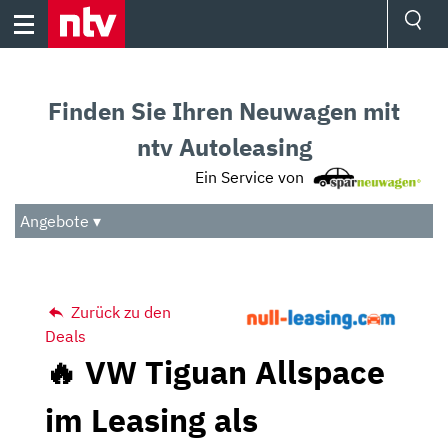
Skip
to
content
Ressorts
Sport
Finden Sie Ihren Neuwagen mit
Börse
Wetter
ntv Autoleasing
TV
Ein Service von
Video
Audio
Angebote ▾
Das Beste
Zurück zu den
Deals
🔥 VW Tiguan Allspace
im Leasing als